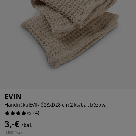
držba nábytku
nkajšie osvetlenie
achty
steľové rámy
vetlenie
emping
tníkové skrine
ľandy s úložným priestorom
omácnosť
bytok do spálne
šty
tská izba
tské matrace
anie
tské postele
EVIN
Handrička EVIN Š28xD28 cm 2 ks/bal. béžová
(
4
)
3,-€
/bal.
(
1,50€ /kus
)