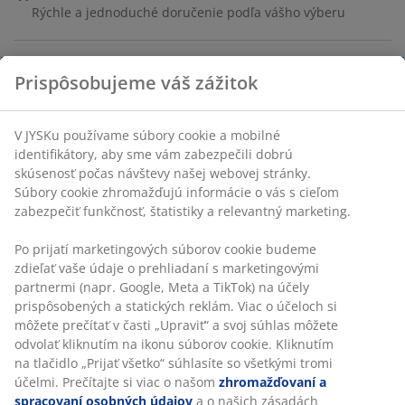
Rýchle a jednoduché doručenie podľa vášho výberu
Balenie 2 béžových handričiek na riad z bavlny. Majú
vysokú savosť pre efektívne čistenie a každodenné
kuchynské úlohy. Handričky je možné prať v práčke na
Prispôsobujeme váš zážitok
60 °C pre jednoduchú údržbu a opakované použitie.
Š28 x D28 cm
V JYSKu používame súbory cookie a mobilné identifikátory,
SKU: 4912578
aby sme vám zabezpečili dobrú skúsenosť počas návštevy
našej webovej stránky. Súbory cookie zhromažďujú
informácie o vás s cieľom zabezpečiť funkčnosť, štatistiky a
relevantný marketing.
Špecifikácie
Po prijatí marketingových súborov cookie budeme zdieľať
vaše údaje o prehliadaní s marketingovými partnermi
(napr. Google, Meta a TikTok) na účely prispôsobených a
Hodnotenia
statických reklám. Viac o účeloch si môžete prečítať v časti
„Upraviť“ a svoj súhlas môžete odvolať kliknutím na ikonu
(
4
)