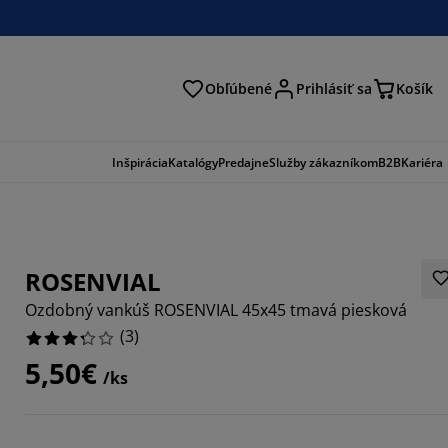
Obľúbené
Prihlásiť sa
Košík
ať
Inšpirácia
Katalógy
Predajne
Služby zákazníkom
B2B
Kariéra
ROSENVIAL
Ozdobný vankúš ROSENVIAL 45x45 tmavá piesková
(
3
)
5,50€
/ks
3333%