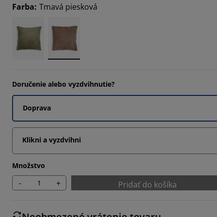
Farba
:
Tmavá piesková
3333%
3333%
Doručenie alebo vyzdvihnutie?
Doprava
Klikni a vyzdvihni
Množstvo
-
+
Pridať do košíka
Neobmezené vrátenie tovaru