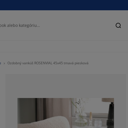
Hľad
e
Ozdobný vankúš ROSENVIAL 45x45 tmavá piesková
33.3333333333
0%