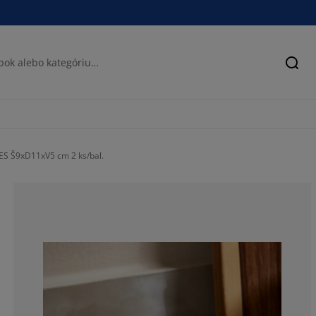
Hľad
ES Š9xD11xV5 cm 2 ks/bal.
83.6734693877
2.040816326530