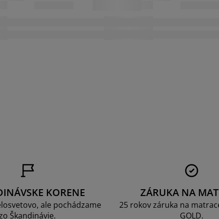
a
DINÁVSKE KORENE
ZÁRUKA NA MAT
losvetovo, ale pochádzame
25 rokov záruka na matrace
zo Škandinávie.
GOLD.