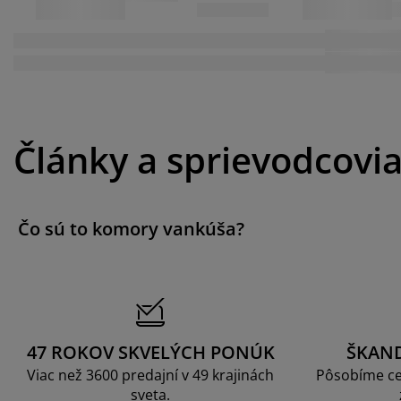
Články a sprievodcovi
Čo sú to komory vankúša?
47 ROKOV SKVELÝCH PONÚK
ŠKAN
Viac než 3600 predajní v 49 krajinách
Pôsobíme ce
sveta.