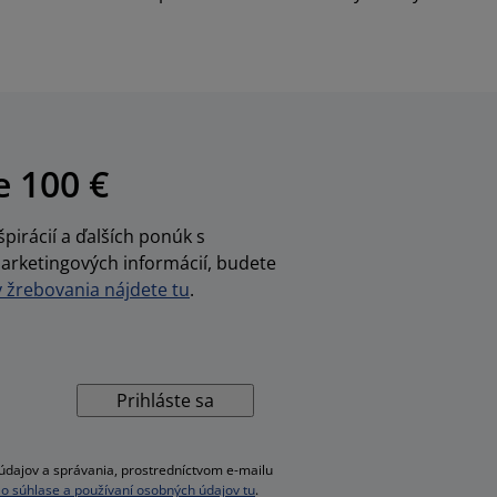
e 100 €
pirácií a ďalších ponúk s
arketingových informácií, budete
žrebovania nájdete tu
.
Prihláste sa
dajov a správania, prostredníctvom e-mailu
ac o súhlase a používaní osobných údajov tu
.