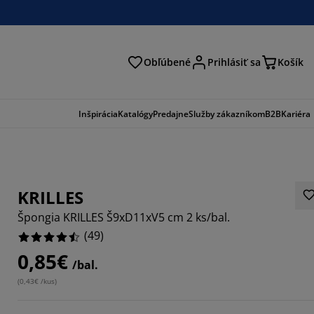
Obľúbené
Prihlásiť sa
Košík
ať
Inšpirácia
Katalógy
Predajne
Služby zákazníkom
B2B
Kariéra
KRILLES
Špongia KRILLES Š9xD11xV5 cm 2 ks/bal.
(
49
)
0,85€
/bal.
551%
(
0,43€ /kus
)
6123%