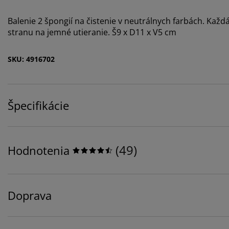
Balenie 2 špongií na čistenie v neutrálnych farbách. Kaž
stranu na jemné utieranie. Š9 x D11 x V5 cm
SKU: 4916702
Špecifikácie
(
49
)
Hodnotenia
Doprava