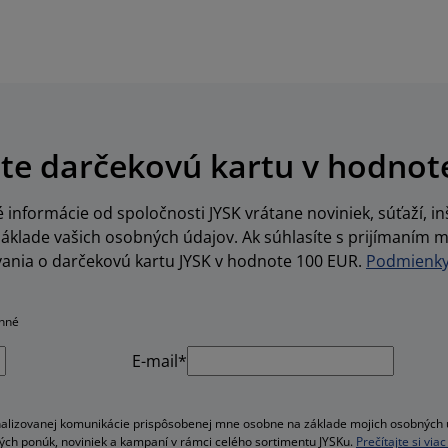
te darčekovú kartu v hodnot
informácie od spoločnosti JYSK vrátane noviniek, súťaží, inš
lade vašich osobných údajov. Ak súhlasíte s prijímaním m
vania o darčekovú kartu JYSK v hodnote 100 EUR.
Podmienky 
inné
E-mail*
alizovanej komunikácie prispôsobenej mne osobne na základe mojich osobných ú
velých ponúk, noviniek a kampaní v rámci celého sortimentu JYSKu.
Prečítajte si vi