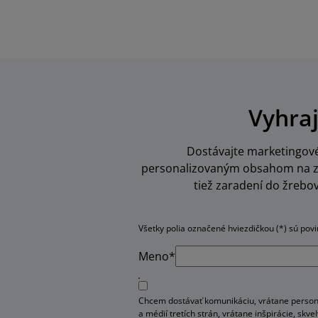
Vyhraj
Dostávajte marketingové 
personalizovaným obsahom na zák
tiež zaradení do žrebo
Všetky polia označené hviezdičkou (*) sú pov
Meno*
Chcem dostávať komunikáciu, vrátane person
a médií tretích strán, vrátane inšpirácie, sk