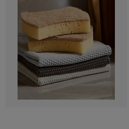
2.040816326530
2.040816326530
10.20408163265