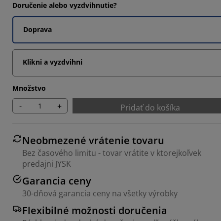
Doručenie alebo vyzdvihnutie?
6123%
6123%
Doprava
3061%
Klikni a vyzdvihni
Množstvo
-
+
Pridať do košíka
Neobmezené vrátenie tovaru
Bez časového limitu - tovar vrátite v ktorejkoľvek
predajni JYSK
Garancia ceny
30-dňová garancia ceny na všetky výrobky
Flexibilné možnosti doručenia