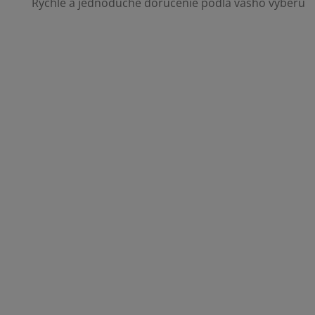
Rýchle a jednoduché doručenie podľa vášho výberu