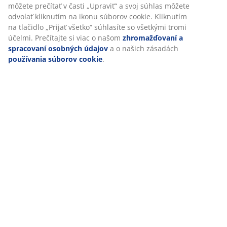
môžete prečítať v časti „Upraviť“ a svoj súhlas môžete
odvolať kliknutím na ikonu súborov cookie. Kliknutím
Články a sprievodcovia
na tlačidlo „Prijať všetko“ súhlasíte so všetkými tromi
účelmi. Prečítajte si viac o našom
zhromažďovaní a
spracovaní osobných údajov
a o našich zásadách
používania súborov cookie
.
Ako si vytvoriť
Malý balkón so
terasu
skladným
oplývajúcu
dreveným
zeleňou?
nábytkom
Všetky články a sprievodcovia
47 ROKOV SKVELÝCH PONÚK
Viac než 3600 predajní v 49 krajinách sveta.