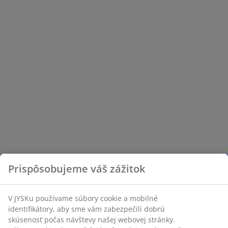
Prispôsobujeme váš zážitok
V JYSKu používame súbory cookie a mobilné
identifikátory, aby sme vám zabezpečili dobrú
skúsenosť počas návštevy našej webovej stránky.