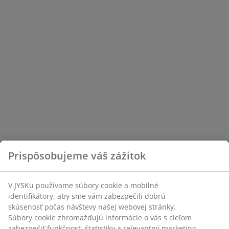
Prispôsobujeme váš zážitok
V JYSKu používame súbory cookie a mobilné
identifikátory, aby sme vám zabezpečili dobrú
skúsenosť počas návštevy našej webovej stránky.
Súbory cookie zhromažďujú informácie o vás s cieľom
zabezpečiť funkčnosť, štatistiky a relevantný marketing.