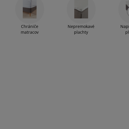
Chrániče
Nepremokavé
Nap
matracov
plachty
p