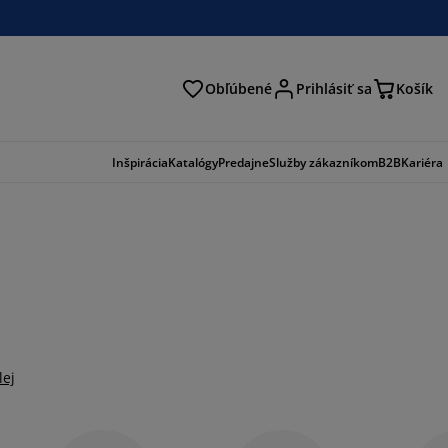
Obľúbené
Prihlásiť sa
Košík
ať
Inšpirácia
Katalógy
Predajne
Služby zákazníkom
B2B
Kariéra
lej