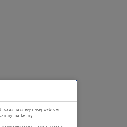
ť počas návštevy našej webovej
evantný marketing.