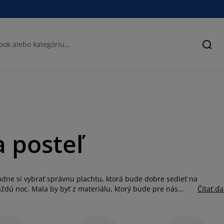
Hľad
a posteľ
ladne si vybrať správnu plachtu, ktorá bude dobre sedieť na
ždú noc. Mala by byť z materiálu, ktorý bude pre nás
Čítať ďa
cké aj elastiké plachty v klasickej bielej farbe, ale aj
jednoducho zladiť so svojimi obliečkami. V ponuke nájdete
apnutá, nezabudnite si dokúpiť napínače na plachtu.