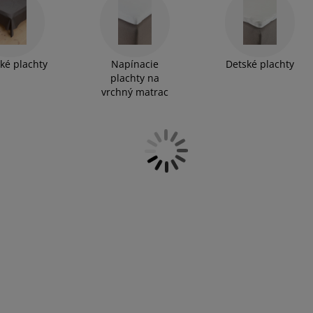
0 cm, 180x200 cm alebo ďalších, ktoré budú sedieť na váš
cké plachty
Napínacie
Detské plachty
plachty na
vrchný matrac