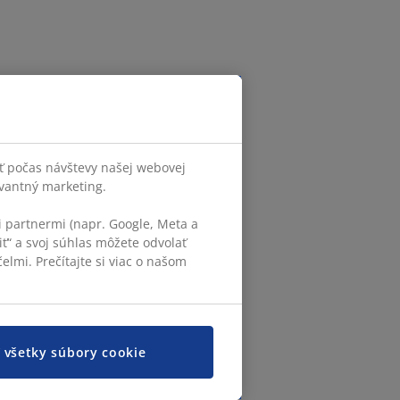
ť počas návštevy našej webovej
evantný marketing.
 partnermi (napr. Google, Meta a
iť“ a svoj súhlas môžete odvolať
elmi. Prečítajte si viac o našom
ť všetky súbory cookie