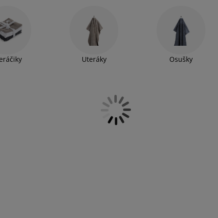
eráčiky
Uteráky
Osušky