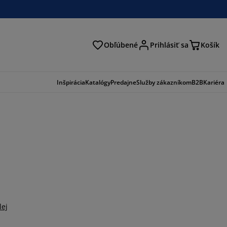
Obľúbené
Prihlásiť sa
Košík
ať
Inšpirácia
Katalógy
Predajne
Služby zákazníkom
B2B
Kariéra
lej