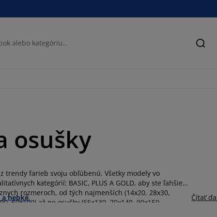
Hľad
a osušky
 z trendy farieb svoju obľúbenú. Všetky modely vo
itatívnych kategórií: BASIC, PLUS A GOLD, aby ste ľahšie
ôznych rozmeroch, od tých najmenších (14x20, 28x30,
 a hebké
.
Čítať ďa
90, 50x100) až po osušky (65x130, 70x140, 90x150,