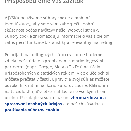
Prispôsobujeme váš zážitok
V JYSKu používame súbory cookie a mobilné
identifikátory, aby sme vám zabezpečili dobrú
skúsenosť počas návštevy našej webovej stránky.
Súbory cookie zhromažďujú informácie o vás s cieľom
zabezpečiť funkčnosť, štatistiky a relevantný marketing.
Po prijatí marketingových súborov cookie budeme
zdieľať vaše údaje o prehliadaní s marketingovými
partnermi (napr. Google, Meta a TikTok) na účely
prispôsobených a statických reklám. Viac o účeloch si
môžete prečítať v časti „Upraviť“ a svoj súhlas môžete
odvolať kliknutím na ikonu súborov cookie. Kliknutím
na tlačidlo „Prijať všetko“ súhlasíte so všetkými tromi
účelmi. Prečítajte si viac o našom
zhromažďovaní a
spracovaní osobných údajov
a o našich zásadách
používania súborov cookie
.