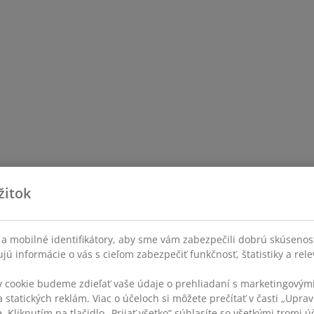
žitok
a mobilné identifikátory, aby sme vám zabezpečili dobrú skúsenos
ú informácie o vás s cieľom zabezpečiť funkčnosť, štatistiky a rel
v cookie budeme zdieľať vaše údaje o prehliadaní s marketingovými
 statických reklám. Viac o účeloch si môžete prečítať v časti „Uprav
 Kliknutím na tlačidlo „Prijať všetko“ súhlasíte so všetkými tromi úč