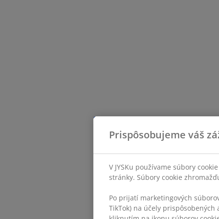
Prispôsobujeme váš zá
V JYSKu používame súbory cookie 
stránky. Súbory cookie zhromažďuj
Po prijatí marketingových súboro
TikTok) na účely prispôsobených a
kliknutím na ikonu súborov cookie.