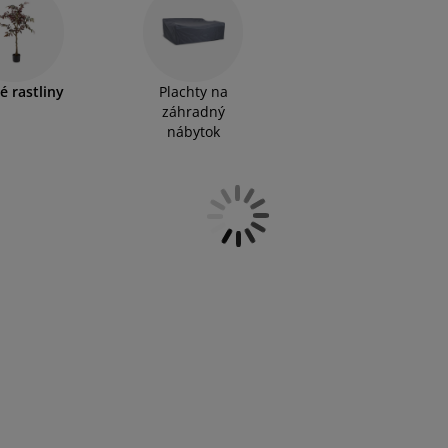
asy. Bez ohľadu na to, aký štýl preferujete, v ponuke
or. Užívajte si krásu zelene bez starostí.
é rastliny
Plachty na
záhradný
nábytok