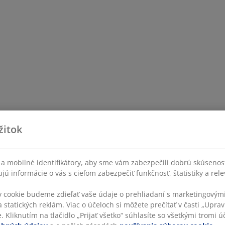
žitok
a mobilné identifikátory, aby sme vám zabezpečili dobrú skúsenos
ú informácie o vás s cieľom zabezpečiť funkčnosť, štatistiky a rel
v cookie budeme zdieľať vaše údaje o prehliadaní s marketingovými
 statických reklám. Viac o účeloch si môžete prečítať v časti „Uprav
 Kliknutím na tlačidlo „Prijať všetko“ súhlasíte so všetkými tromi úč