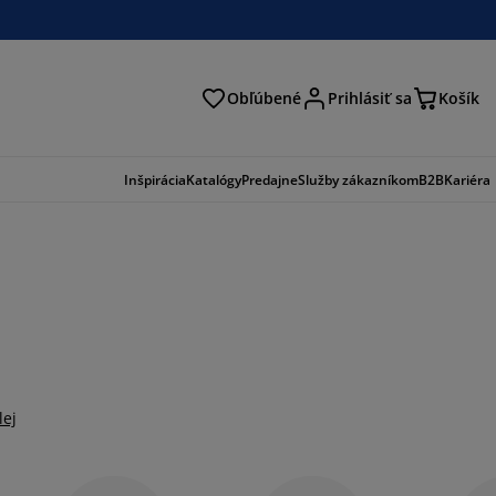
Obľúbené
Prihlásiť sa
Košík
ať
Inšpirácia
Katalógy
Predajne
Služby zákazníkom
B2B
Kariéra
lej