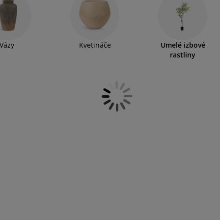
viť nimi aj priestory ako sú kúpeľňa či toaleta. V ponuke
a rozmeroch.
Vázy
Kvetináče
Umelé izbové
rastliny