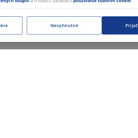
obných údajov
a o našich zásadách
používania súborov cookie
.
okie
Nevyhnutné
Prija