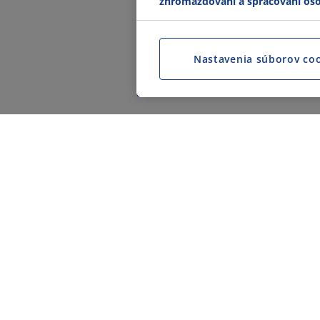
zhromažďovaní a spracovaní os
Nastavenia súborov co