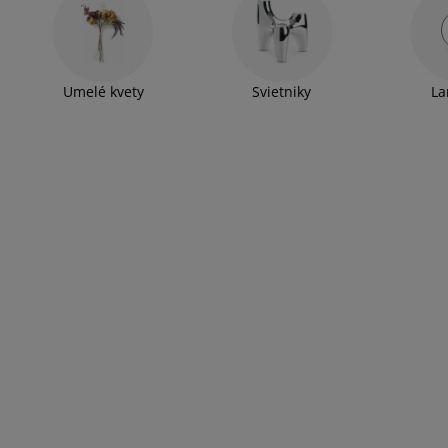
Umelé kvety
Svietniky
L