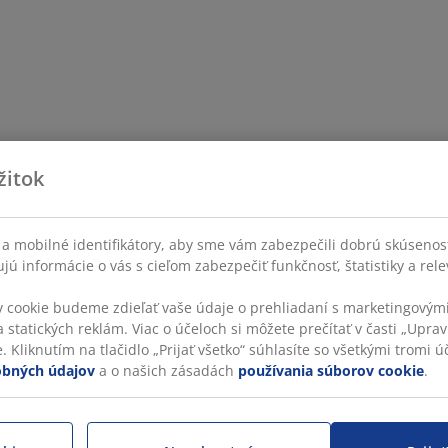
žitok
a mobilné identifikátory, aby sme vám zabezpečili dobrú skúsenos
ú informácie o vás s cieľom zabezpečiť funkčnosť, štatistiky a rel
v cookie budeme zdieľať vaše údaje o prehliadaní s marketingovými
 statických reklám. Viac o účeloch si môžete prečítať v časti „Uprav
 Kliknutím na tlačidlo „Prijať všetko“ súhlasíte so všetkými tromi úč
obných údajov
a o našich zásadách
používania súborov cookie
.