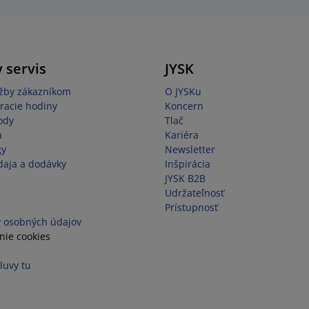
 servis
JYSK
užby zákazníkom
O JYSKu
racie hodiny
Koncern
ody
Tlač
a
Kariéra
gy
Newsletter
aja a dodávky
Inšpirácia
JYSK B2B
Udržateľnosť
Prístupnosť
 osobných údajov
nie cookies
luvy tu