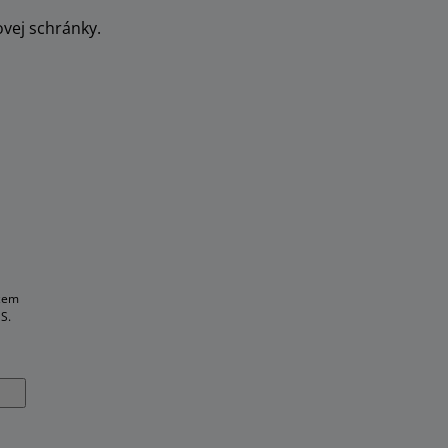
ovej schránky.
žem
S.