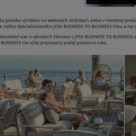
našu ponuku výrobkov na webových stránkach alebo v miestnej preda
m nášho špecializovaného JYSK BUSINESS TO BUSINESS tímu a my 
dozvedieť viac o výhodách členstva v JYSK BUSINESS TO BUSINESS a
BUSINESS tím vždy pripravený podať pomocnú ruku.