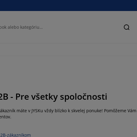
Hľad
2B - Pre všetky spoločnosti
ákazník máte v JYSKu vždy blízko k skvelej ponuke! Pomôžeme Vám n
entov.
B2B-zákazníkom