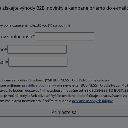
 a získajte výhody B2B, novinky a kampane priamo do e-mail
ky polia označené hviezdičkou (*) sú povinné
ov spoločnosti*
no*
ail*
 chcem sa prihlásiť k odberu JYSK BUSINESS TO BUSINESS newslettra.
sne prijímam
pravidlá a podmienky
pre newsletter BUSINESS TO BUSINESS. Mô
ávať, že budem dostávať 1-4 newslettre mesačne od JYSK BUSINESS TO BUSINES
as je možné kedykoľvek odvolať. Vyššie uvedené osobné údaje spracovávame za
om zasielania newslettera. Prečítajte si viac o
ochrane osobných údajov
.
Prihláste sa