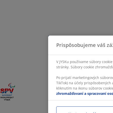
Prispôsobujeme váš zá
V JYSKu používame súbory cookie 
stránky. Súbory cookie zhromažďuj
Po prijatí marketingových súboro
TikTok) na účely prispôsobených a
kliknutím na ikonu súborov cookie.
zhromažďovaní a spracovaní os