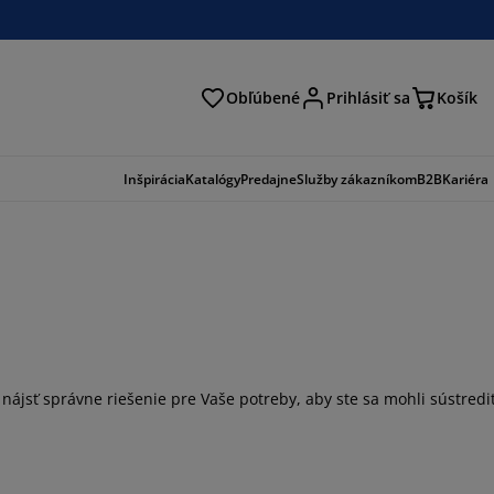
Obľúbené
Prihlásiť sa
Košík
ať
Inšpirácia
Katalógy
Predajne
Služby zákazníkom
B2B
Kariéra
ájsť správne riešenie pre Vaše potreby, aby ste sa mohli sústredi