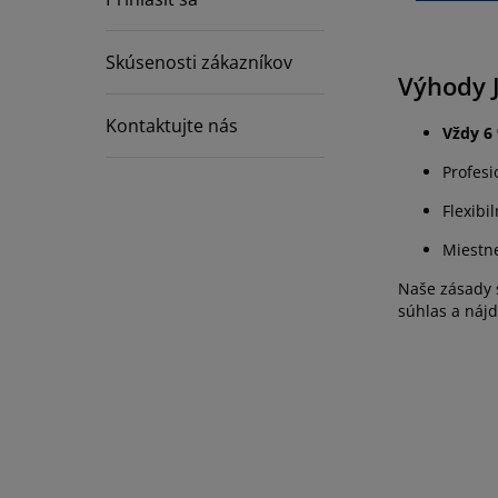
ržba nábytku
nkajšie osvetlenie
achty
steľové rámy
vetlenie
mping
Skúsenosti zákazníkov
tníkové skrine
ľandy s úložným priestorom
mácnosť
Výhody 
bytok do spálne
šty
tská izba
Kontaktujte nás
Vždy 6
tské matrace
anie
Profesi
Flexibi
tské postele
Miestne
Naše zásady s
súhlas a náj