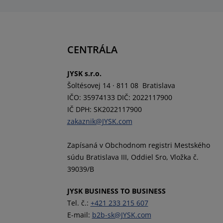
CENTRÁLA
JYSK s.r.o.
Šoltésovej 14 · 811 08 Bratislava
IČO: 35974133 DIČ: 2022117900
IČ DPH: SK2022117900
zakaznik@JYSK.com
Zapísaná v Obchodnom registri Mestského
súdu Bratislava III, Oddiel Sro, Vložka č.
39039/B
JYSK BUSINESS TO BUSINESS
Tel. č.:
+421 233 215 607
E-mail:
b2b-sk@JYSK.com