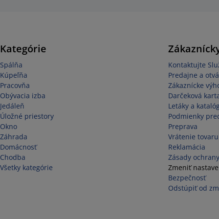
Kategórie
Zákaznícky
Spálňa
Kontaktujte Sl
Kúpeľňa
Predajne a otvá
Pracovňa
Zákaznícke výh
Obývacia izba
Darčeková kart
Jedáleň
Letáky a kataló
Úložné priestory
Podmienky pred
Okno
Preprava
Záhrada
Vrátenie tovaru
Domácnosť
Reklamácia
Chodba
Zásady ochrany
Všetky kategórie
Zmeniť nastave
Bezpečnosť
Odstúpiť od zm