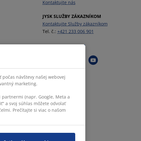
Kontaktujte nás
JYSK SLUŽBY ZÁKAZNÍKOM
Kontaktujte Služby zákazníkom
Tel. č.:
+421 233 006 901
Sledovať JYSK
ť počas návštevy našej webovej
evantný marketing.
 partnermi (napr. Google, Meta a
iť“ a svoj súhlas môžete odvolať
elmi. Prečítajte si viac o našom