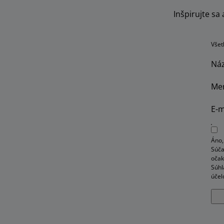
Inšpirujte sa
Všet
Náz
Me
E-m
Áno,
Súča
očak
Súhl
účel