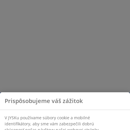
Prispôsobujeme váš zážitok
V JYSKu používame súbory cookie a mobilné
identifikátory, aby sme vám zabezpečili dobrú
skúsenosť počas návštevy našej webovej stránky.