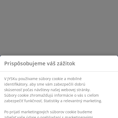
Prispôsobujeme váš zážitok
V JYSKu používame súbory cookie a mobilné
identifikátory, aby sme vám zabezpečili dobrú
skúsenosť počas návštevy našej webovej stránky.
Súbory cookie zhromažďujú informácie o vás s cieľom
zabezpečiť funkčnosť, štatistiky a relevantný marketing.
Po prijatí marketingových súborov cookie budeme
zdieľať vaše údaje o prehliadaní s marketingovými