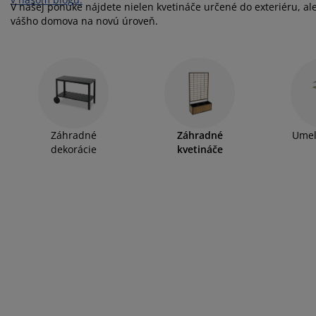
ržba nábytku
nkajšie osvetlenie
achty
steľové rámy
vetlenie
V našej ponuke nájdete nielen kvetináče určené do exteriéru, al
vášho domova na novú úroveň.
mping
tníkové skrine
ľandy s úložným priestorom
mácnosť
bytok do spálne
šty
tská izba
tské matrace
anie
Záhradné
Záhradné
Umel
tské postele
dekorácie
kvetináče