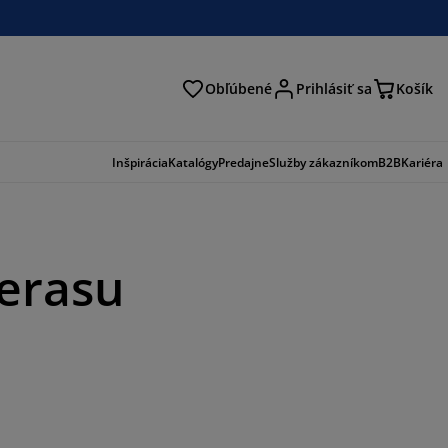
Obľúbené
Prihlásiť sa
Košík
ať
Inšpirácia
Katalógy
Predajne
Služby zákazníkom
B2B
Kariéra
terasu