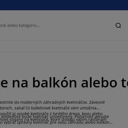
Hľad
e na balkón alebo 
umiestnite do moderných záhradných kvetináčov. Závesné
storoch, zatiaľ čo balkónové kvetináče vám umožnia
oužiť aj vysoké kvetináče z tvrdého dreva, kovu alebo
de konkrétne bude kvetináč umiestnený. Pozornosť venujte
ýlové stojany na kvetináče, ktoré dodajú vašim rastlinám
 si vybrať správny kvetináč pre vašu záhradu alebo balkón