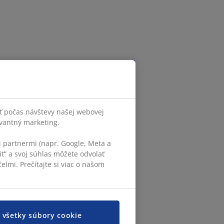
ť počas návštevy našej webovej
evantný marketing.
 partnermi (napr. Google, Meta a
iť“ a svoj súhlas môžete odvolať
elmi. Prečítajte si viac o našom
ť všetky súbory cookie