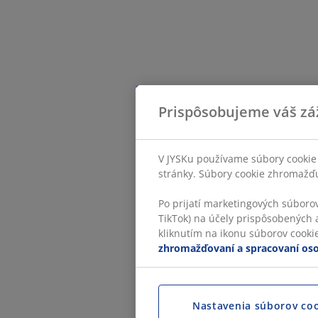
Prispôsobujeme váš zá
V JYSKu používame súbory cookie 
stránky. Súbory cookie zhromažďuj
Po prijatí marketingových súboro
TikTok) na účely prispôsobených a
kliknutím na ikonu súborov cookie.
zhromažďovaní a spracovaní os
Nastavenia súborov co