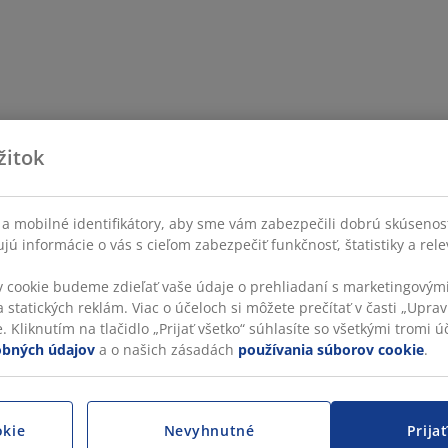
žitok
a mobilné identifikátory, aby sme vám zabezpečili dobrú skúsenos
ú informácie o vás s cieľom zabezpečiť funkčnosť, štatistiky a rel
v cookie budeme zdieľať vaše údaje o prehliadaní s marketingovými
 statických reklám. Viac o účeloch si môžete prečítať v časti „Uprav
 Kliknutím na tlačidlo „Prijať všetko“ súhlasíte so všetkými tromi úč
obných údajov
a o našich zásadách
používania súborov cookie
.
okie
Nevyhnutné
Prija