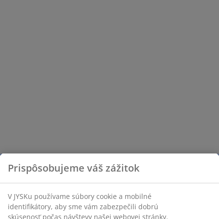
Prispôsobujeme váš zážitok
V JYSKu používame súbory cookie a mobilné
identifikátory, aby sme vám zabezpečili dobrú
skúsenosť počas návštevy našej webovej stránky.