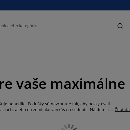
Hľad
re vaše maximálne p
šuje pohodlie. Podušky sú navrhnuté tak, aby poskytovali
aviciach, alebo na zemi ako vankúš na sedenie. Nájdete ich
Čítať ďa
teľné a prateľné poťahy pre jednoduchú údržbu. Sedacie
ový prvok do interiéru alebo exteriéru, čím prispievajú k
eutrálnych tónoch so zaujímavými vzormi. Podušky nájdete v