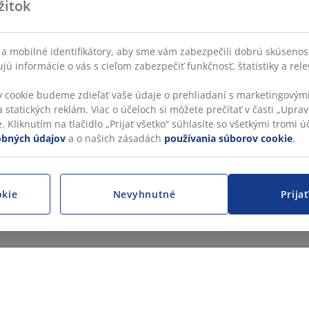
žitok
a mobilné identifikátory, aby sme vám zabezpečili dobrú skúsenos
ú informácie o vás s cieľom zabezpečiť funkčnosť, štatistiky a rel
v cookie budeme zdieľať vaše údaje o prehliadaní s marketingovými
 statických reklám. Viac o účeloch si môžete prečítať v časti „Uprav
 Kliknutím na tlačidlo „Prijať všetko“ súhlasíte so všetkými tromi úč
obných údajov
a o našich zásadách
používania súborov cookie
.
okie
Nevyhnutné
Prija