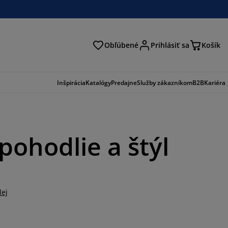
Obľúbené
Prihlásiť sa
Košík
ať
Inšpirácia
Katalógy
Predajne
Služby zákazníkom
B2B
Kariéra
ohodlie a štýl
lej