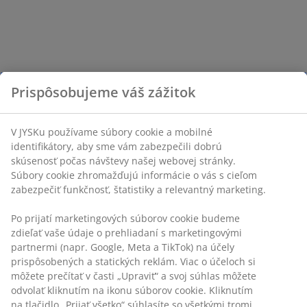
Prispôsobujeme váš zážitok
V JYSKu používame súbory cookie a mobilné
identifikátory, aby sme vám zabezpečili dobrú
skúsenosť počas návštevy našej webovej stránky.
Súbory cookie zhromažďujú informácie o vás s cieľom
zabezpečiť funkčnosť, štatistiky a relevantný marketing.
Po prijatí marketingových súborov cookie budeme
zdieľať vaše údaje o prehliadaní s marketingovými
partnermi (napr. Google, Meta a TikTok) na účely
prispôsobených a statických reklám. Viac o účeloch si
môžete prečítať v časti „Upraviť“ a svoj súhlas môžete
odvolať kliknutím na ikonu súborov cookie. Kliknutím
na tlačidlo „Prijať všetko“ súhlasíte so všetkými tromi