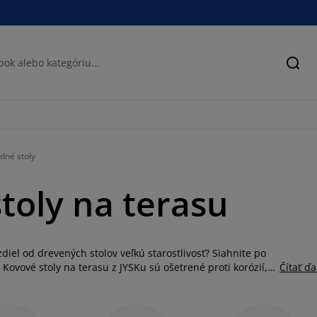
Hľad
dné stoly
toly na terasu
diel od drevených stolov veľkú starostlivosť? Siahnite po
 Kovové stoly na terasu z JYSKu sú ošetrené proti korózií,
Čítať ďa
a dizajnov taký, ktorý sa bude hodiť na vašu záhradu.