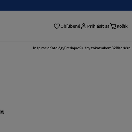
Obľúbené
Prihlásiť sa
Košík
ať
Inšpirácia
Katalógy
Predajne
Služby zákazníkom
B2B
Kariéra
lej