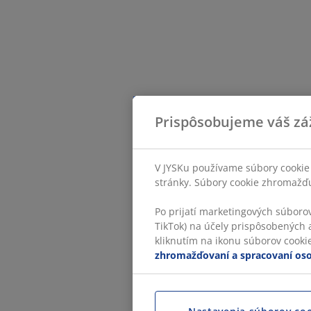
Prispôsobujeme váš zá
V JYSKu používame súbory cookie 
stránky. Súbory cookie zhromažďuj
Po prijatí marketingových súboro
TikTok) na účely prispôsobených a
kliknutím na ikonu súborov cookie.
zhromažďovaní a spracovaní os