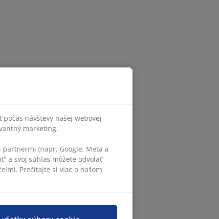
ť počas návštevy našej webovej
evantný marketing.
 partnermi (napr. Google, Meta a
iť“ a svoj súhlas môžete odvolať
elmi. Prečítajte si viac o našom