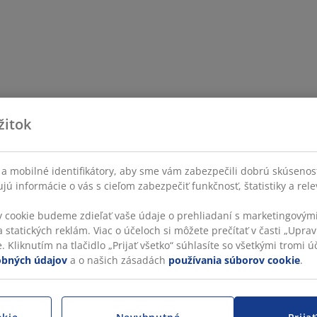
žitok
a mobilné identifikátory, aby sme vám zabezpečili dobrú skúsenos
ú informácie o vás s cieľom zabezpečiť funkčnosť, štatistiky a rel
v cookie budeme zdieľať vaše údaje o prehliadaní s marketingovými
 statických reklám. Viac o účeloch si môžete prečítať v časti „Uprav
 Kliknutím na tlačidlo „Prijať všetko“ súhlasíte so všetkými tromi úč
obných údajov
a o našich zásadách
používania súborov cookie
.