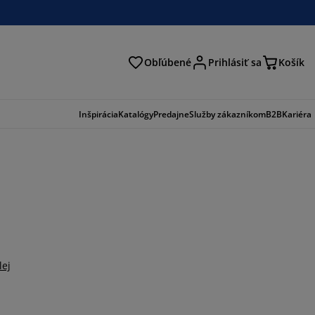
Obľúbené
Prihlásiť sa
Košík
ať
Inšpirácia
Katalógy
Predajne
Služby zákazníkom
B2B
Kariéra
lej