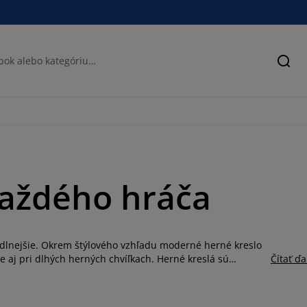
Hľad
každého hráča
dlnejšie. Okrem štýlového vzhľadu moderné herné kreslo
 aj pri dlhých herných chvíľkach. Herné kreslá sú
Čítať ďa
lnu polohu chrbta. Sú navrhnuté tak, aby podporovali
tné herné kreslá s podrúčkami, nastaviteľnou výškou
zná čierna farba vytvára elegantný dojem, zatiaľ čo