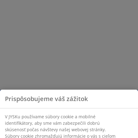
Prispôsobujeme váš zážitok
V JYSKu používame súbory cookie a mobilné
identifikátory, aby sme vám zabezpečili dobrú
skúsenosť počas návštevy našej webovej stránky.
Súbory cookie zhromažďujú informácie o vás s cieľom