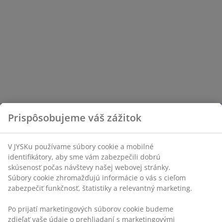
Prispôsobujeme váš zážitok
V JYSKu používame súbory cookie a mobilné
identifikátory, aby sme vám zabezpečili dobrú
skúsenosť počas návštevy našej webovej stránky.
Súbory cookie zhromažďujú informácie o vás s cieľom
zabezpečiť funkčnosť, štatistiky a relevantný marketing.
Po prijatí marketingových súborov cookie budeme
zdieľať vaše údaje o prehliadaní s marketingovými