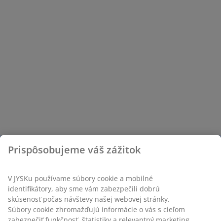
Prispôsobujeme váš zážitok
V JYSKu používame súbory cookie a mobilné
identifikátory, aby sme vám zabezpečili dobrú
skúsenosť počas návštevy našej webovej stránky.
Súbory cookie zhromažďujú informácie o vás s cieľom
zabezpečiť funkčnosť, štatistiky a relevantný marketing.