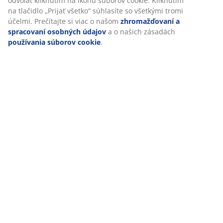
odvolať kliknutím na ikonu súborov cookie. Kliknutím
na tlačidlo „Prijať všetko“ súhlasíte so všetkými tromi
účelmi. Prečítajte si viac o našom
zhromažďovaní a
spracovaní osobných údajov
a o našich zásadách
používania súborov cookie
.