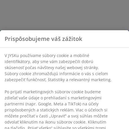
Prispôsobujeme váš zážitok
V JYSKu používame súbory cookie a mobilné
identifikátory, aby sme vám zabezpečili dobrú
skúsenosť počas návštevy našej webovej stránky.
Súbory cookie zhromažďujú informácie o vás s cieľom
zabezpečiť funkčnosť, štatistiky a relevantný marketing.
Po prijatí marketingových súborov cookie budeme
zdieľať vaše údaje o prehliadaní s marketingovými
partnermi (napr. Google, Meta a TikTok) na účely
prispôsobených a statických reklám. Viac o účeloch si
môžete prečítať v časti „Upraviť“ a svoj súhlas môžete
odvolať kliknutím na ikonu súborov cookie. Kliknutím
na tlačidlo „Prijať všetko“ súhlasíte so všetkými tromi