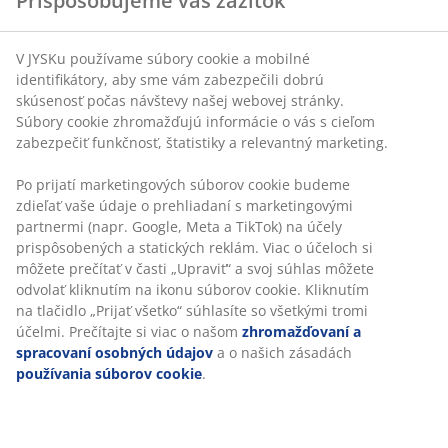
Prispôsobujeme váš zážitok
V JYSKu používame súbory cookie a mobilné
identifikátory, aby sme vám zabezpečili dobrú
skúsenosť počas návštevy našej webovej stránky.
Súbory cookie zhromažďujú informácie o vás s cieľom
zabezpečiť funkčnosť, štatistiky a relevantný marketing.
Po prijatí marketingových súborov cookie budeme
zdieľať vaše údaje o prehliadaní s marketingovými
partnermi (napr. Google, Meta a TikTok) na účely
prispôsobených a statických reklám. Viac o účeloch si
môžete prečítať v časti „Upraviť“ a svoj súhlas môžete
odvolať kliknutím na ikonu súborov cookie. Kliknutím
na tlačidlo „Prijať všetko“ súhlasíte so všetkými tromi
účelmi. Prečítajte si viac o našom
zhromažďovaní a
spracovaní osobných údajov
a o našich zásadách
používania súborov cookie
.