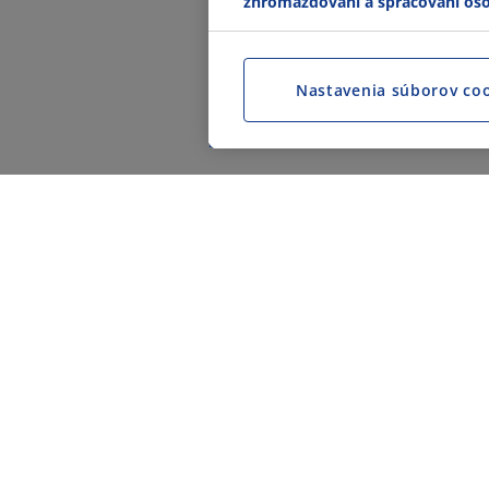
zhromažďovaní a spracovaní os
Nastavenia súborov co