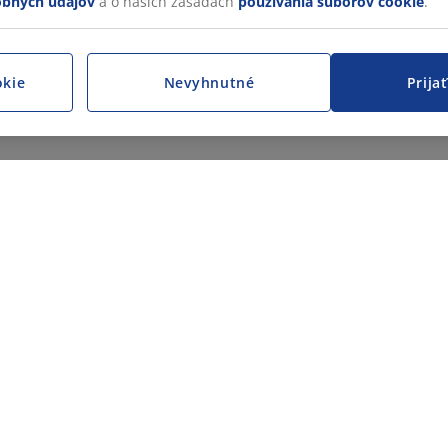
obných údajov
a o našich zásadách
používania súborov cookie
.
okie
Nevyhnutné
Prija