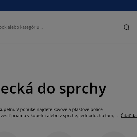
Hľad
recká do sprchy
kúpeľni. V ponuke nájdete kovové a plastové police
avesiť priamo v kúpeľni alebo v sprche, jednoducho tam,
Čítať ďa
v menších kúpeľniach. Tým, že police zavesíte tak
tok. Použiť ich môžete napríklad na kozmetiku, potreby na