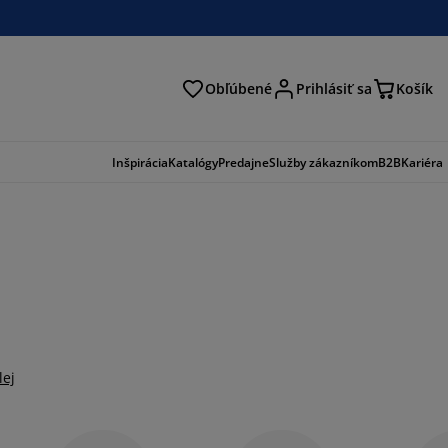
Obľúbené
Prihlásiť sa
Košík
ať
Inšpirácia
Katalógy
Predajne
Služby zákazníkom
B2B
Kariéra
lej