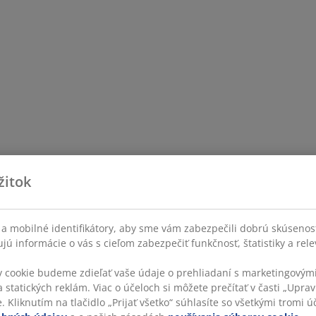
žitok
a mobilné identifikátory, aby sme vám zabezpečili dobrú skúsenos
ú informácie o vás s cieľom zabezpečiť funkčnosť, štatistiky a rel
v cookie budeme zdieľať vaše údaje o prehliadaní s marketingovými
 statických reklám. Viac o účeloch si môžete prečítať v časti „Uprav
 Kliknutím na tlačidlo „Prijať všetko“ súhlasíte so všetkými tromi úč