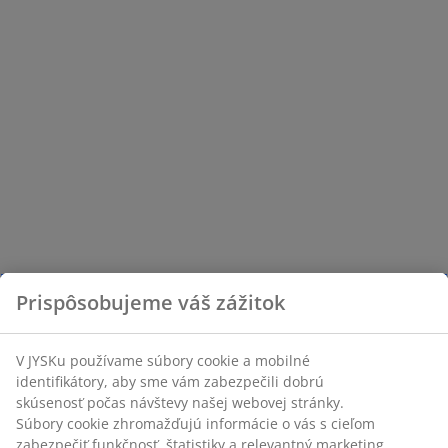
Prispôsobujeme váš zážitok
V JYSKu používame súbory cookie a mobilné
identifikátory, aby sme vám zabezpečili dobrú
skúsenosť počas návštevy našej webovej stránky.
Súbory cookie zhromažďujú informácie o vás s cieľom
zabezpečiť funkčnosť, štatistiky a relevantný marketing.