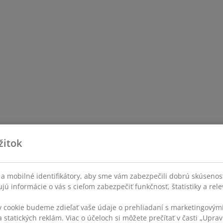
žitok
a mobilné identifikátory, aby sme vám zabezpečili dobrú skúsenos
ú informácie o vás s cieľom zabezpečiť funkčnosť, štatistiky a rel
v cookie budeme zdieľať vaše údaje o prehliadaní s marketingovými
 statických reklám. Viac o účeloch si môžete prečítať v časti „Uprav