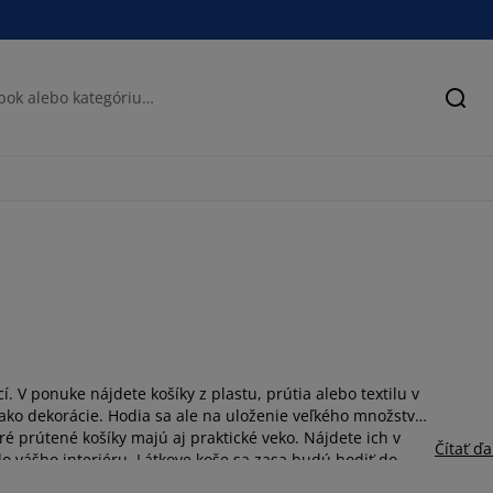
Hľad
V ponuke nájdete košíky z plastu, prútia alebo textilu v
ako dekorácie. Hodia sa ale na uloženie veľkého množstva
ré prútené košíky majú aj praktické veko. Nájdete ich v
Čítať ďa
do vášho interiéru. Látkove koše sa zasa budú hodiť do
ernej, bielej alebo sivej.