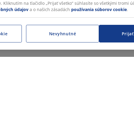
 Kliknutím na tlačidlo „Prijať všetko“ súhlasíte so všetkými tromi úč
obných údajov
a o našich zásadách
používania súborov cookie
.
okie
Nevyhnutné
Prija