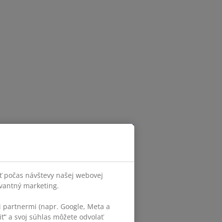
ť počas návštevy našej webovej
evantný marketing.
 partnermi (napr. Google, Meta a
iť“ a svoj súhlas môžete odvolať