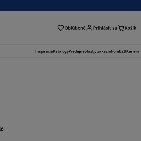
Obľúbené
Prihlásiť sa
Košík
ať
Inšpirácia
Katalógy
Predajne
Služby zákazníkom
B2B
Kariéra
lej