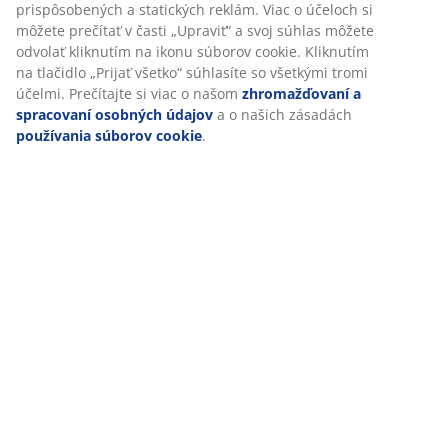
prispôsobených a statických reklám. Viac o účeloch si
môžete prečítať v časti „Upraviť“ a svoj súhlas môžete
Live chat - Offline
odvolať kliknutím na ikonu súborov cookie. Kliknutím
bez čakania
na tlačidlo „Prijať všetko“ súhlasíte so všetkými tromi
účelmi. Prečítajte si viac o našom
zhromažďovaní a
+421 233 006 901
spracovaní osobných údajov
a o našich zásadách
Priemerná doba čakania je 1 minúta
používania súborov cookie
.
Otváracie hodiny služieb zákazníkom
Pondelok – piatok 08:30 – 17:00
Sobota - nedeľa 09:00 - 16:00
Otváracie hodiny predajní
47 ROKOV SKVELÝCH PONÚK