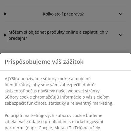
Koľko stojí preprava?
Môžem si objednať produkty online a zaplatiť ich v
predajni?
Môžem zmeniť dátum doručenia?
Prispôsobujeme váš zážitok
Odoberáte staré výrobky (napr. starý matrac) na
V JYSKu používame súbory cookie a mobilné
recykláciu?
identifikátory, aby sme vám zabezpečili dobrú
skúsenosť počas návštevy našej webovej stránky.
Súbory cookie zhromažďujú informácie o vás s cieľom
zabezpečiť funkčnosť, štatistiky a relevantný marketing.
Po prijatí marketingových súborov cookie budeme
zdieľať vaše údaje o prehliadaní s marketingovými
SLUŽBY ZÁKAZNÍKOM
partnermi (napr. Google, Meta a TikTok) na účely