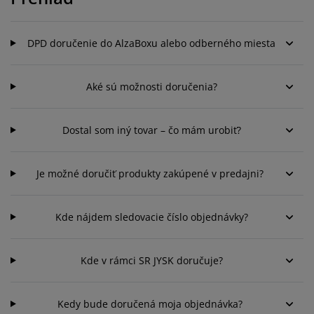
držba nábytku
onkajšie osvetlenie
lachty
osteľové rámy
svetlenie
emping
atníkové skrine
áľandy s úložným priestorom
omácnosť
DPD doručenie do AlzaBoxu alebo odberného miesta
ábytok do spálne
ošty
etská izba
Aké sú možnosti doručenia?
etské matrace
ranie
Dostal som iný tovar – čo mám urobiť?
etské postele
Je možné doručiť produkty zakúpené v predajni?
Kde nájdem sledovacie číslo objednávky?
Kde v rámci SR JYSK doručuje?
Kedy bude doručená moja objednávka?