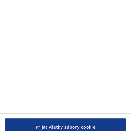
Kategórie
Kategórie
Zákaznícky servis
Zákaznícky servis
JYSK
JYSK
CENTRÁLA
Sledovať JYSK
Prijať všetky súbory cookie