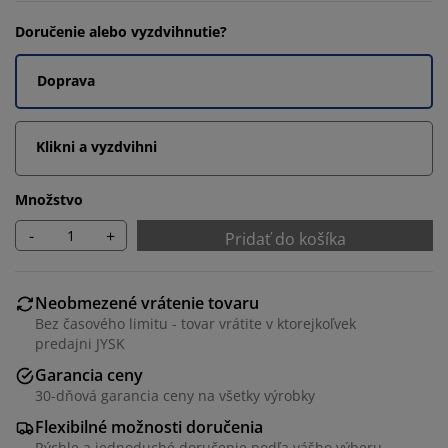
Doručenie alebo vyzdvihnutie?
Doprava
Klikni a vyzdvihni
Množstvo
-
+
Pridať do košíka
Neobmezené vrátenie tovaru
Bez časového limitu - tovar vrátite v ktorejkoľvek
predajni JYSK
Garancia ceny
30-dňová garancia ceny na všetky výrobky
Flexibilné možnosti doručenia
Rýchle a jednoduché doručenie podľa vášho výberu