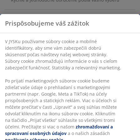
Prispôsobujeme váš zážitok
Obuvák z bukového dreva s prirodzeným, elegantným
vzhľadom. Jeho dĺžka uľahčuje obúvanie a udržiava tvar
obuvi. Š4 x D55 cm
V JYSKu používame súbory cookie a mobilné
identifikátory, aby sme vám zabezpečili dobrú
skúsenosť počas návštevy našej webovej stránky.
SKU: 4912351
Súbory cookie zhromažďujú informácie o vás s cieľom
zabezpečiť funkčnosť, štatistiky a relevantný marketing.
Po prijatí marketingových súborov cookie budeme
Špecifikácie
zdieľať vaše údaje o prehliadaní s marketingovými
partnermi (napr. Google, Meta a TikTok) na účely
prispôsobených a statických reklám. Viac o účeloch si
môžete prečítať v časti „Upraviť“ a svoj súhlas môžete
Hodnotenia
odvolať kliknutím na ikonu súborov cookie. Kliknutím
(
31
)
na tlačidlo „Prijať všetko“ súhlasíte so všetkými tromi
účelmi. Prečítajte si viac o našom
zhromažďovaní a
spracovaní osobných údajov
a o našich zásadách
používania súborov cookie
.