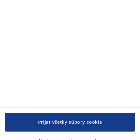
Kategórie
Zákaznícky servis
Zákaznícky servis
JYSK
JYSK
CENTRÁLA
Sledovať JYSK
Prijať všetky súbory cookie