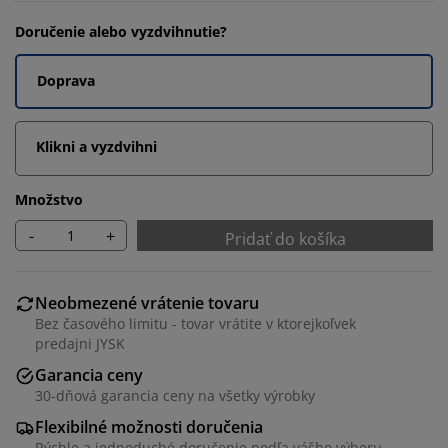
Doručenie alebo vyzdvihnutie?
Doprava
Klikni a vyzdvihni
Množstvo
-
+
Pridať do košíka
Neobmezené vrátenie tovaru
Bez časového limitu - tovar vrátite v ktorejkoľvek
predajni JYSK
Garancia ceny
30-dňová garancia ceny na všetky výrobky
Flexibilné možnosti doručenia
Rýchle a jednoduché doručenie podľa vášho výberu