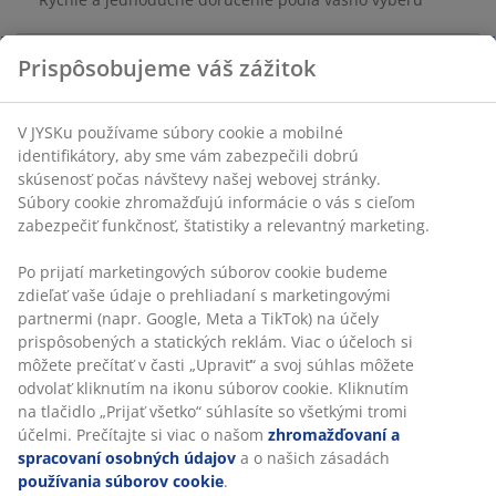
Prispôsobujeme váš zážitok
Poťah z bavlny/polyesteru. 40x60 cm
V JYSKu používame súbory cookie a mobilné
SKU: 6892144
identifikátory, aby sme vám zabezpečili dobrú
skúsenosť počas návštevy našej webovej stránky.
Súbory cookie zhromažďujú informácie o vás s cieľom
zabezpečiť funkčnosť, štatistiky a relevantný marketing.
Špecifikácie
Po prijatí marketingových súborov cookie budeme
zdieľať vaše údaje o prehliadaní s marketingovými
partnermi (napr. Google, Meta a TikTok) na účely
Hodnotenia
prispôsobených a statických reklám. Viac o účeloch si
môžete prečítať v časti „Upraviť“ a svoj súhlas môžete
(
6
)
odvolať kliknutím na ikonu súborov cookie. Kliknutím
na tlačidlo „Prijať všetko“ súhlasíte so všetkými tromi
účelmi. Prečítajte si viac o našom
zhromažďovaní a
spracovaní osobných údajov
a o našich zásadách
Doprava
používania súborov cookie
.