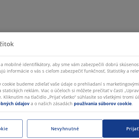
žitok
a mobilné identifikátory, aby sme vám zabezpečili dobrú skúsenos
ú informácie o vás s cieľom zabezpečiť funkčnosť, štatistiky a rel
v cookie budeme zdieľať vaše údaje o prehliadaní s marketingovými
 statických reklám. Viac o účeloch si môžete prečítať v časti „Uprav
 Kliknutím na tlačidlo „Prijať všetko“ súhlasíte so všetkými tromi úč
obných údajov
a o našich zásadách
používania súborov cookie
.
okie
Nevyhnutné
Prija