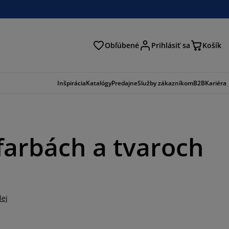
Obľúbené
Prihlásiť sa
Košík
ať
Inšpirácia
Katalógy
Predajne
Služby zákazníkom
B2B
Kariéra
farbách a tvaroch
lej