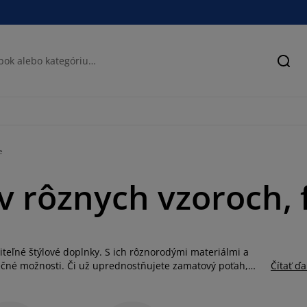
Hľad
e
 rôznych vzoroch, 
eľné štýlové doplnky. S ich rôznorodými materiálmi a
ečné možnosti. Či už uprednostňujete zamatový poťah,
Čítať ďa
ás vankúše, ktoré zapadnú do každej miestnosti a
ny a polyestru nie sú len dekoratívnym prvkom, ale aj
tvoria nielen pohovku v obývačke, ale aj kreslo alebo