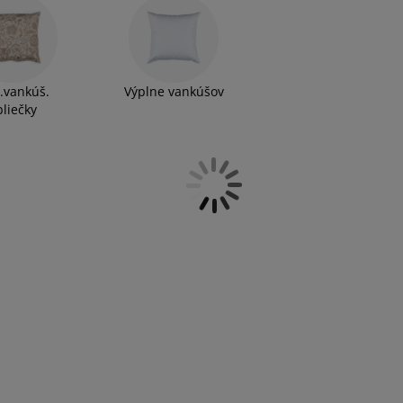
.vankúš.
Výplne vankúšov
bliečky