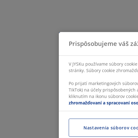
Prispôsobujeme váš zá
V JYSKu používame súbory cookie 
stránky. Súbory cookie zhromažďuj
Po prijatí marketingových súboro
TikTok) na účely prispôsobených a
kliknutím na ikonu súborov cookie.
zhromažďovaní a spracovaní os
Nastavenia súborov co