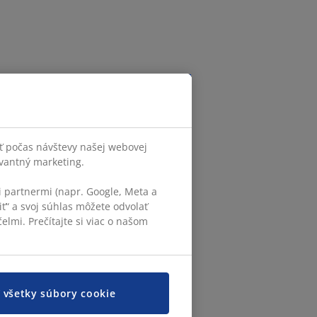
ť počas návštevy našej webovej
evantný marketing.
 partnermi (napr. Google, Meta a
iť“ a svoj súhlas môžete odvolať
elmi. Prečítajte si viac o našom
ť všetky súbory cookie