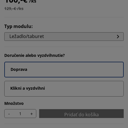
/ks
129,-€ /ks
Typ modulu
:
Ležadlo/taburet
Doručenie alebo vyzdvihnutie?
Doprava
Klikni a vyzdvihni
Množstvo
-
+
Pridať do košíka