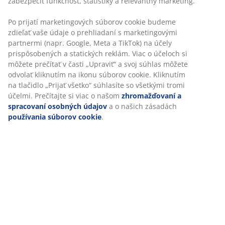
Ležadlový/taburetový modul k modulovej pohovke. Š70
x V40 x H70 cm
SKU: 3650093
Návod na montáž
Špecifikácie
Hodnotenia
(
25
)
Doprava