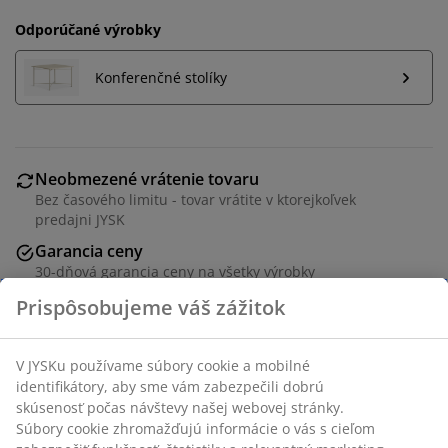
Odporúčané výrobky
Konferenčné stolíky
Neobmezené vrátenie tovaru
Bez časového limitu - tovar vrátite v ktorejkoľvek
predajni JYSK
Garancia ceny
30-dňová garancia ceny na všetky výrobky
Flexibilné možnosti doručenia
Rýchle a jednoduché doručenie podľa vášho výberu
Poťah. Sedadlo s taštičkovými pružinami a penovou
výplňou. Operadlo s penovou výplňou.