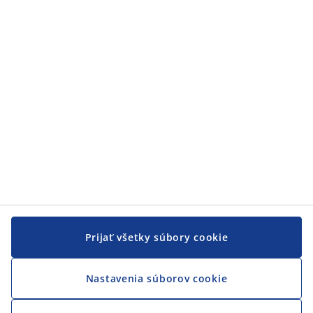
Zákaznícky servis
JYSK
JYSK
CENTRÁLA
Sledovať JYSK
Prijať všetky súbory cookie
Nastavenia súborov cookie