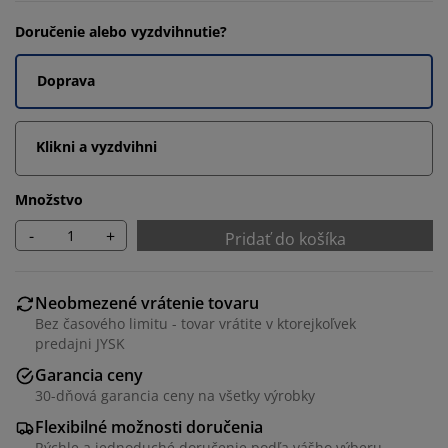
Doručenie alebo vyzdvihnutie?
Doprava
Klikni a vyzdvihni
Množstvo
-
+
Pridať do košíka
Neobmezené vrátenie tovaru
Bez časového limitu - tovar vrátite v ktorejkoľvek
predajni JYSK
Garancia ceny
30-dňová garancia ceny na všetky výrobky
Flexibilné možnosti doručenia
Rýchle a jednoduché doručenie podľa vášho výberu