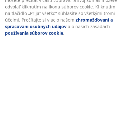
môžete prečítať v časti „Upraviť“ a svoj súhlas môžete
odvolať kliknutím na ikonu súborov cookie. Kliknutím
na tlačidlo „Prijať všetko“ súhlasíte so všetkými tromi
účelmi. Prečítajte si viac o našom
zhromažďovaní a
spracovaní osobných údajov
a o našich zásadách
používania súborov cookie
.