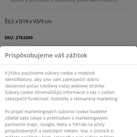
Š9,5 x D18 x V5/9 cm
SKU: 2763200
Prispôsobujeme váš zážitok
Špecifikácie
V JYSKu používame súbory cookie a mobilné
identifikátory, aby sme vám zabezpečili dobrú
skúsenosť počas návštevy našej webovej stránky.
Hodnotenia
Súbory cookie zhromažďujú informácie o vás s cieľom
(
10
)
zabezpečiť funkčnosť, štatistiky a relevantný marketing.
Po prijatí marketingových súborov cookie budeme
zdieľať vaše údaje o prehliadaní s marketingovými
Doprava
partnermi (napr. Google, Meta a TikTok) na účely
prispôsobených a statických reklám. Viac o účeloch si