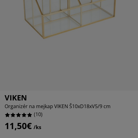
držba nábytku
onkajšie osvetlenie
lachty
osteľové rámy
svetlenie
emping
atníkové skrine
áľandy s úložným priestorom
omácnosť
ábytok do spálne
ošty
etská izba
etské matrace
ranie
etské postele
VIKEN
Organizér na mejkap VIKEN Š10xD18xV5/9 cm
(
10
)
11,50€
/ks