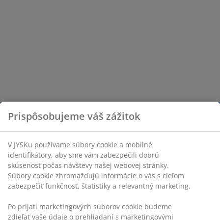
Prispôsobujeme váš zážitok
V JYSKu používame súbory cookie a mobilné
identifikátory, aby sme vám zabezpečili dobrú
skúsenosť počas návštevy našej webovej stránky.
Súbory cookie zhromažďujú informácie o vás s cieľom
zabezpečiť funkčnosť, štatistiky a relevantný marketing.
Po prijatí marketingových súborov cookie budeme
zdieľať vaše údaje o prehliadaní s marketingovými