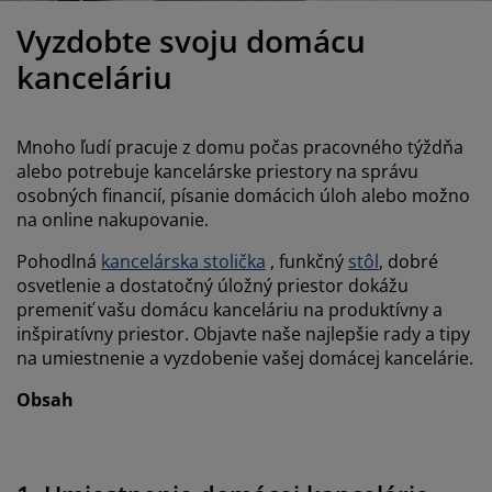
držba nábytku
onkajšie osvetlenie
lachty
osteľové rámy
svetlenie
Vyzdobte svoju domácu
emping
atníkové skrine
áľandy s úložným priestorom
omácnosť
kanceláriu
ábytok do spálne
ošty
etská izba
Mnoho ľudí pracuje z domu počas pracovného týždňa
etské matrace
ranie
alebo potrebuje kancelárske priestory na správu
osobných financií, písanie domácich úloh alebo možno
na online nakupovanie.
etské postele
Pohodlná
kancelárska stolička
, funkčný
stôl
, dobré
osvetlenie a dostatočný úložný priestor dokážu
premeniť vašu domácu kanceláriu na produktívny a
inšpiratívny priestor. Objavte naše najlepšie rady a tipy
na umiestnenie a vyzdobenie vašej domácej kancelárie.
Obsah