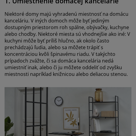
1. Umiestnenie domácej kancelárie
Niektoré domy majú vyhradenú miestnosť na domácu
kanceláriu. V iných domoch môže byť jediným
dostupným priestorom roh spálne, obývačky, kuchyne
alebo chodby. Niektoré miesta sú vhodnejšie ako iné: V
kuchyni môže byť príliš hlučno, ak okolo často
prechádzajú ľudia, alebo sa môžete trápiť s
koncentráciou kvôli špinavému riadu. V takýchto
prípadoch zvážte, či sa domáca kancelária nedá
umiestniť inak, alebo či ju môžete oddeliť od zvyšku
miestnosti napríklad knižnicou alebo deliacou stenou.