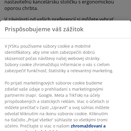
nastaviteľnú kancelársku stoličku s ergonomickou
oporou chrbta.
V závislosti od vašich preferencií si môžete vybrať
kancelársku stoličku s vysokým operadlom, ktoré
Prispôsobujeme váš zážitok
poskytuje oporu pre celý chrbát a krk, alebo verziu s
nízkym operadlom. Prečítajte si o výhodách a
nevýhodách v našom
V JYSKu používame súbory cookie a mobilné
Sprievodcovi výberom kancelárskej stoličky
.
identifikátory, aby sme vám zabezpečili dobrú
skúsenosť počas návštevy našej webovej stránky.
Pre zvýšenie útulnosti a pohodlia prekryte stoličku
Súbory cookie zhromažďujú informácie o vás s cieľom
dekou a nezabudnite chrániť podlahu pred kolieskami
zabezpečiť funkčnosť, štatistiky a relevantný marketing.
stoličky
podložkou
.
Po prijatí marketingových súborov cookie budeme
zdieľať vaše údaje o prehliadaní s marketingovými
3. Správny stôl pre vašu domácu
partnermi (napr. Google, Meta a TikTok) na účely
kanceláriu
prispôsobených a statických reklám. Viac o účeloch si
môžete prečítať v časti „Upraviť“ a svoj súhlas môžete
Pracovný stôl je jedným z priestorovo náročnejších
odvolať kliknutím na ikonu súborov cookie. Kliknutím
kusov nábytku v domácej kancelárii. Ak je priestor
na tlačidlo „Prijať všetko“ súhlasíte so všetkými tromi
obmedzený, oplatí sa zvážiť, aká veľká by mala byť
účelmi. Prečítajte si viac o našom
zhromažďovaní a