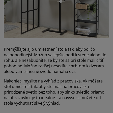
open
Premýšľajte aj o umiestnení stola tak, aby bol čo
najpohodlnejší. Možno sa lepšie hodí k stene alebo do
rohu, ale nezabudnite, že by ste sa pri stole mali cítiť
pohodlne. Možno radšej nesedíte chrbtom k dverám
alebo vám slnečné svetlo namáha oči.
Nakoniec, myslite na výhľad z pracoviska. Ak môžete
stôl umiestniť tak, aby ste mali na pracovisku
prirodzené svetlo bez toho, aby slnko svietilo priamo
na obrazovku, je to ideálne – a navyše si môžete od
stola vychutnať skvelý výhľad.