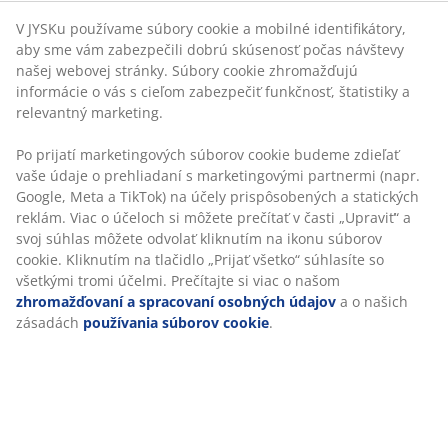
Po prijatí marketingových súborov cookie budeme
zdieľať vaše údaje o prehliadaní s marketingovými
Nastaviteľná výška:
Prispôsobte stoličku svojej
partnermi (napr. Google, Meta a TikTok) na účely
výške a držaniu tela
prispôsobených a statických reklám. Viac o účeloch si
môžete prečítať v časti „Upraviť“ a svoj súhlas môžete
Bezpečnostné kolieska:
Automatické
odvolať kliknutím na ikonu súborov cookie. Kliknutím
uzamknutie, keď sa stolička nepoužíva
na tlačidlo „Prijať všetko“ súhlasíte so všetkými tromi
Koženka:
Odolná voči škvrnám a ľahko sa čistí
účelmi. Prečítajte si viac o našom
zhromažďovaní a
spracovaní osobných údajov
a o našich zásadách
Vyklápacie opierky rúk
používania súborov cookie
.
S vyklápacími opierkami sa môžete rozhodnúť, či
chcete viac opory, alebo priestoru, aby ste sa mohli
pohodlne pohybovať. Opierky stačí sklopiť dole, keď ich
práve potrebujete, alebo naopak hore, pre viac
priestoru.
Plynulý sklopný mechanizmus
Umožňuje mierne nakloniť sedadlo a operadlo dozadu,
aby sa pohybovalo s vami, keď sa opriete. Podporuje
tým váš prirodzený pohyb, takže môžete pohodlne
sedieť dlhšie. Môžete tiež zvýšiť alebo znížiť odpor
plynulého naklápania, čím zmeníte silu, akú silu je