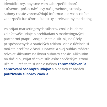
identifikátory, aby sme vám zabezpečili dobrú
skúsenosť počas návštevy našej webovej stránky.
Súbory cookie zhromažďujú informácie o vás s cieľom
zabezpečiť funkčnosť, štatistiky a relevantný marketing.
Po prijatí marketingových súborov cookie budeme
zdieľať vaše údaje o prehliadaní s marketingovými
partnermi (napr. Google, Meta a TikTok) na účely
Ako zabrániť
Pamäťová
OEKO-TEX®
Aký matrac je
prispôsobených a statických reklám. Viac o účeloch si
tomu, aby sa
pena, latex
vám pomáha
pre vás ten
môžete prečítať v časti „Upraviť“ a svoj súhlas môžete
vrchný
alebo gélová
vybrať
pravý?
odvolať kliknutím na ikonu súborov cookie. Kliknutím
matrac
pena: Ktorý
textílie
Kompletný
na tlačidlo „Prijať všetko“ súhlasíte so všetkými tromi
zosúval
materiál
testované na
sprievodca
vrchného
škodlivé látky
účelmi. Prečítajte si viac o našom
zhromažďovaní a
matraca je
spracovaní osobných údajov
a o našich zásadách
pre vás
používania súborov cookie
.
vhodný?
Čítať ďalej