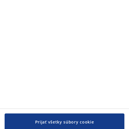
Kategórie
Kategórie
Zákaznícky servis
Zákaznícky servis
JYSK
JYSK
CENTRÁLA
Sledovať JYSK
Prijať všetky súbory cookie