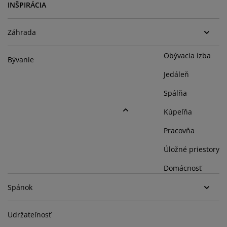
držba nábytku
onkajšie osvetlenie
lachty
osteľové rámy
svetlenie
INŠPIRÁCIA
emping
atníkové skrine
áľandy s úložným priestorom
omácnosť
Záhrada
ábytok do spálne
ošty
etská izba
Obývacia izba
Bývanie
Jedáleň
etské matrace
ranie
Spálňa
etské postele
Kúpeľňa
Pracovňa
Úložné priestory
Domácnosť
Spánok
Obľúbené dekorácie špecialistky na nákup
Udržateľnosť