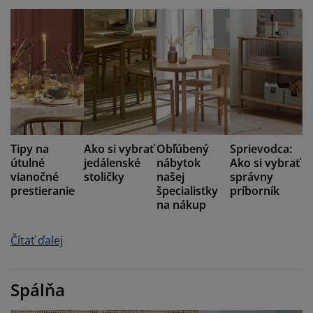
Tipy na
Ako si vybrať
Obľúbený
Sprievodca:
útulné
jedálenské
nábytok
Ako si vybrať
vianočné
stoličky
našej
správny
prestieranie
špecialistky
príborník
na nákup
Čítať ďalej
Spálňa