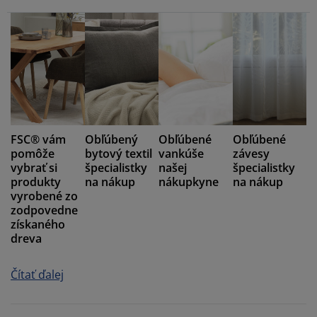
FSC® vám
Obľúbený
Obľúbené
Obľúbené
pomôže
bytový textil
vankúše
závesy
vybrať si
špecialistky
našej
špecialistky
produkty
na nákup
nákupkyne
na nákup
vyrobené zo
zodpovedne
získaného
dreva
Čítať ďalej