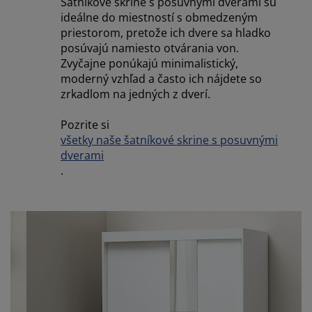
Šatníkové skrine s posuvnými dverami sú
ideálne do miestností s obmedzeným
priestorom, pretože ich dvere sa hladko
posúvajú namiesto otvárania von.
Zvyčajne ponúkajú minimalistický,
moderný vzhľad a často ich nájdete so
zrkadlom na jedných z dverí.
Pozrite si
všetky naše šatníkové skrine s posuvnými
dverami
.