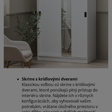
Skrine s krídlovými dverami
Klasickou voľbou sú skrine s krídlovými
dverami, ktoré ponúkajú plný prístup do
interiéru skrine. Nájdete ich v rôznych
konfiguráciách, aby vyhovovali vašim
potrebám, vrátane úložného priestoru v
celej dĺžke, zásuviek a ďalších možností.