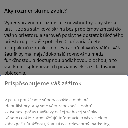
Aký rozmer skrine zvoliť?
Výber správneho rozmeru je nevyhnutný, aby ste sa
uistili, že sa šatníková skriňa bez problémov zmestí do
vášho priestoru a zároveň poskytne dostatok úložného
priestoru pre vaše potreby. Či už zariaďujete
kompaktnú izbu alebo priestrannú hlavnú spálňu, váš
šatník by mal nájsť dokonalú rovnováhu medzi
funkčnosťou a dostupnou podlahovou plochou, a to
všetko pri splnení vašich požiadaviek na skladovanie
oblečenia.
Prispôsobujeme váš zážitok
1-dverové skrine
Kompaktné a priestorovo úsporné 1-
V JYSKu používame súbory cookie a mobilné
dverové skrine sú ideálne do menších
identifikátory, aby sme vám zabezpečili dobrú
miestností alebo ako doplnkový úložný
skúsenosť počas návštevy našej webovej stránky.
priestor. Skvele sa hodia do detských
Súbory cookie zhromažďujú informácie o vás s cieľom
izieb, priestorov pre hostí alebo do izieb
zabezpečiť funkčnosť, štatistiky a relevantný marketing.