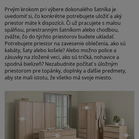
Prvým krokom pri výbere dokonalého šatníka je
uvedomiť si, čo konkrétne potrebujete uložiť a aký
priestor máte k dispozícii. Či už pracujete s malou
spálňou, priestranným šatníkom alebo chodbou,
zvážte, čo do týchto priestorov budete ukladať.
Potrebujete priestor na zavesenie oblečenia, ako sú
kabáty, šaty alebo košele? Alebo možno police a
zásuvky na zložené veci, ako sú tričká, nohavice a
spodná bielizeň? Nezabudnite počítať s úložným
priestorom pre topánky, doplnky a ďalšie predmety,
aby ste mali istotu, že všetko má svoje miesto.
open
open
open
open