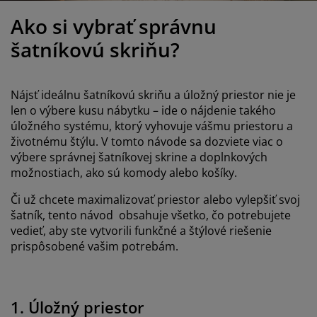
držba nábytku
onkajšie osvetlenie
lachty
osteľové rámy
svetlenie
Ako si vybrať správnu
emping
atníkové skrine
áľandy s úložným priestorom
omácnosť
šatníkovú skriňu?
ábytok do spálne
ošty
etská izba
Nájsť ideálnu šatníkovú skriňu a úložný priestor nie je
etské matrace
ranie
len o výbere kusu nábytku – ide o nájdenie takého
úložného systému, ktorý vyhovuje vášmu priestoru a
životnému štýlu. V tomto návode sa dozviete viac o
etské postele
výbere správnej šatníkovej skrine a doplnkových
možnostiach, ako sú komody alebo košíky.
Či už chcete maximalizovať priestor alebo vylepšiť svoj
šatník, tento návod obsahuje všetko, čo potrebujete
vedieť, aby ste vytvorili funkčné a štýlové riešenie
prispôsobené vašim potrebám.
1. Úložný priestor