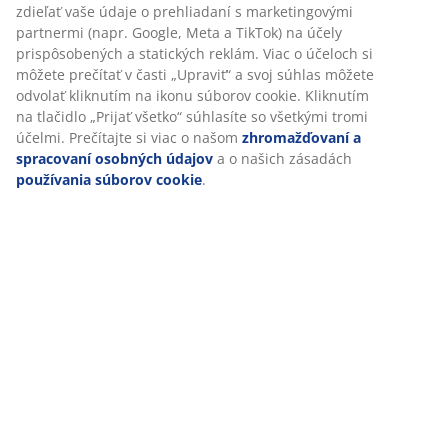
aby sme vám zabezpečili dobrú skúsenosť počas návštevy
našej webovej stránky. Súbory cookie zhromažďujú
Špecifikácie
informácie o vás s cieľom zabezpečiť funkčnosť, štatistiky a
relevantný marketing.
Po prijatí marketingových súborov cookie budeme zdieľať
Hodnotenia
vaše údaje o prehliadaní s marketingovými partnermi (napr.
Google, Meta a TikTok) na účely prispôsobených a statických
(
934
)
reklám. Viac o účeloch si môžete prečítať v časti „Upraviť“ a
svoj súhlas môžete odvolať kliknutím na ikonu súborov
cookie. Kliknutím na tlačidlo „Prijať všetko“ súhlasíte so
Doprava
všetkými tromi účelmi. Prečítajte si viac o našom
zhromažďovaní a spracovaní osobných údajov
a o našich
zásadách
používania súborov cookie
.