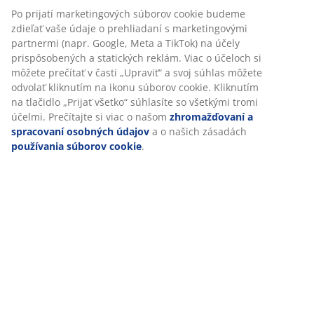
Po prijatí marketingových súborov cookie budeme
Š25 x D34 x V15 cm
zdieľať vaše údaje o prehliadaní s marketingovými
partnermi (napr. Google, Meta a TikTok) na účely
SKU: 4911659
prispôsobených a statických reklám. Viac o účeloch si
môžete prečítať v časti „Upraviť“ a svoj súhlas môžete
odvolať kliknutím na ikonu súborov cookie. Kliknutím
na tlačidlo „Prijať všetko“ súhlasíte so všetkými tromi
Špecifikácie
účelmi. Prečítajte si viac o našom
zhromažďovaní a
spracovaní osobných údajov
a o našich zásadách
používania súborov cookie
.
Hodnotenia
(
13
)
Doprava