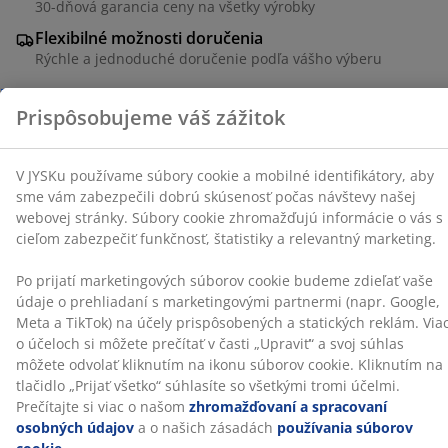
30-dňová garancia ceny na všetky výrobky
Súbory cookie zhromažďujú informácie o vás s cieľom
zabezpečiť funkčnosť, štatistiky a relevantný marketing.
Flexibilné možnosti doručenia
Rýchle a jednoduché doručenie podľa vášho výberu
Po prijatí marketingových súborov cookie budeme
zdieľať vaše údaje o prehliadaní s marketingovými
partnermi (napr. Google, Meta a TikTok) na účely
prispôsobených a statických reklám. Viac o účeloch si
Dekoračná dyha. Vnútro skrine: 4 police a 1 tyč na
môžete prečítať v časti „Upraviť“ a svoj súhlas môžete
vešiaky. Š96 x V176 x H50 cm
odvolať kliknutím na ikonu súborov cookie. Kliknutím
na tlačidlo „Prijať všetko“ súhlasíte so všetkými tromi
SKU: 3601411
účelmi. Prečítajte si viac o našom
zhromažďovaní a
spracovaní osobných údajov
a o našich zásadách
Návod na montáž
používania súborov cookie
.
Špecifikácie
Hodnotenia