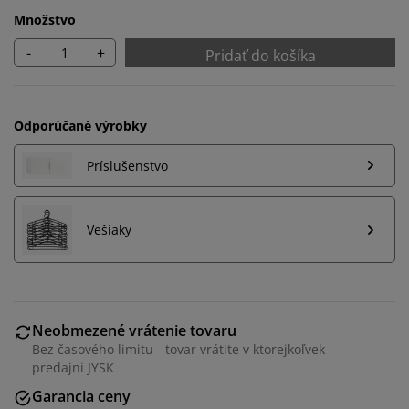
Množstvo
-
+
Pridať do košíka
Odporúčané výrobky
Príslušenstvo
Vešiaky
Prispôsobujeme váš zážitok
Neobmezené vrátenie tovaru
Bez časového limitu - tovar vrátite v ktorejkoľvek
V JYSKu používame súbory cookie a mobilné
predajni JYSK
identifikátory, aby sme vám zabezpečili dobrú
Garancia ceny
skúsenosť počas návštevy našej webovej stránky.