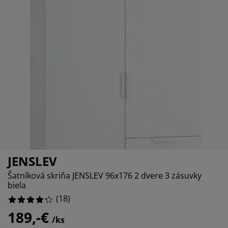
držba nábytku
%
onkajšie osvetlenie
lachty
osteľové rámy
svetlenie
%
emping
atníkové skrine
áľandy s úložným priestorom
omácnosť
%
ábytok do spálne
ošty
etská izba
%
etské matrace
ranie
etské postele
JENSLEV
Šatníková skriňa JENSLEV 96x176 2 dvere 3 zásuvky
biela
(
18
)
189,-€
/ks