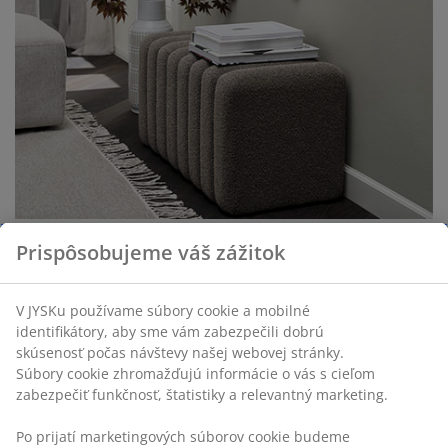
Vyberte si správnu lavicu
Prispôsobujeme váš zážitok
Veľkosť, štýl a úložný priestor... prečítajte si tipy na
výber správnej lavice do chodby.
V JYSKu používame súbory cookie a mobilné
Čítať ďalej
identifikátory, aby sme vám zabezpečili dobrú
skúsenosť počas návštevy našej webovej stránky.
Súbory cookie zhromažďujú informácie o vás s cieľom
zabezpečiť funkčnosť, štatistiky a relevantný marketing.
Po prijatí marketingových súborov cookie budeme