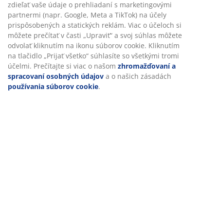
zdieľať vaše údaje o prehliadaní s marketingovými
partnermi (napr. Google, Meta a TikTok) na účely
prispôsobených a statických reklám. Viac o účeloch si
môžete prečítať v časti „Upraviť“ a svoj súhlas môžete
odvolať kliknutím na ikonu súborov cookie. Kliknutím
na tlačidlo „Prijať všetko“ súhlasíte so všetkými tromi
účelmi. Prečítajte si viac o našom
zhromažďovaní a
spracovaní osobných údajov
a o našich zásadách
používania súborov cookie
.
Ako si vybrať správnu šatníkovú skriňu?
Hľadáte dokonalý šatník? V tomto návode sa dozviete
viac o tom, ako si vybrať správnu šatníkovú skriňu.
Čítať ďalej