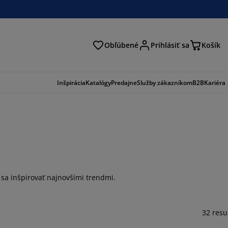
Obľúbené
Prihlásiť sa
Košík
ať
Inšpirácia
Katalógy
Predajne
Služby zákazníkom
B2B
Kariéra
sa inšpirovať najnovšími trendmi.
32 resu