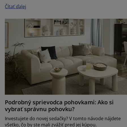
Čítať ďalej
Podrobný sprievodca pohovkami: Ako si
vybrať správnu pohovku?
Investujete do novej sedačky? V tomto návode nájdete
všetko, čo by ste mali zvážiť pred jej kúpou.