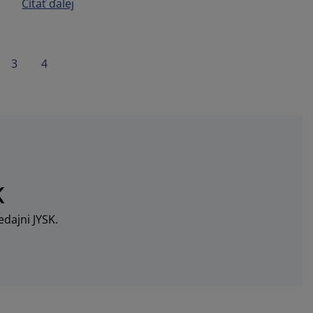
Čítať ďalej
3
4
K
dajni JYSK.