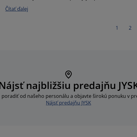
Čítať ďalej
1
2
Nájsť najbližšiu predajňu JYS
i poradiť od našeho personálu a objavte širokú ponuku v pre
Nájsť predajňu JYSK