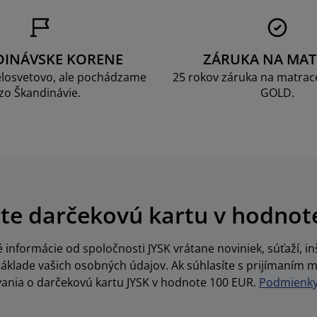
DINÁVSKE KORENE
ZÁRUKA NA MAT
losvetovo, ale pochádzame
25 rokov záruka na matrace
zo Škandinávie.
GOLD.
te darčekovú kartu v hodnot
informácie od spoločnosti JYSK vrátane noviniek, súťaží, inš
lade vašich osobných údajov. Ak súhlasíte s prijímaním m
vania o darčekovú kartu JYSK v hodnote 100 EUR.
Podmienky 