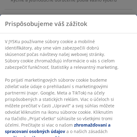
Prispôsobujeme váš zážitok
MDF. Š85 x V180 x H3 cm
V JYSKu používame súbory cookie a mobilné
SKU: 3670549
identifikátory, aby sme vám zabezpečili dobrú
Návod na montáž
skúsenosť počas návštevy našej webovej stránky.
Súbory cookie zhromažďujú informácie o vás s cieľom
zabezpečiť funkčnosť, štatistiky a relevantný marketing.
Špecifikácie
Po prijatí marketingových súborov cookie budeme
zdieľať vaše údaje o prehliadaní s marketingovými
partnermi (napr. Google, Meta a TikTok) na účely
prispôsobených a statických reklám. Viac o účeloch si
Hodnotenia
môžete prečítať v časti „Upraviť“ a svoj súhlas môžete
odvolať kliknutím na ikonu súborov cookie. Kliknutím
(
74
)
na tlačidlo „Prijať všetko“ súhlasíte so všetkými tromi
účelmi. Prečítajte si viac o našom
zhromažďovaní a
spracovaní osobných údajov
a o našich zásadách