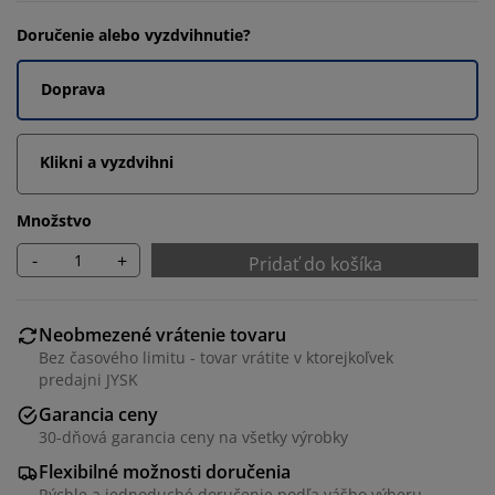
Doručenie alebo vyzdvihnutie?
Doprava
Klikni a vyzdvihni
Množstvo
-
+
Pridať do košíka
Neobmezené vrátenie tovaru
Bez časového limitu - tovar vrátite v ktorejkoľvek
predajni JYSK
Garancia ceny
30-dňová garancia ceny na všetky výrobky
Flexibilné možnosti doručenia
Rýchle a jednoduché doručenie podľa vášho výberu