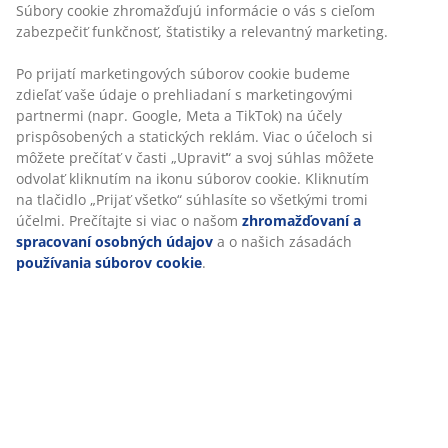
30-dňová garancia ceny na všetky výrobky
Súbory cookie zhromažďujú informácie o vás s cieľom
zabezpečiť funkčnosť, štatistiky a relevantný marketing.
Flexibilné možnosti doručenia
Rýchle a jednoduché doručenie podľa vášho výberu
Po prijatí marketingových súborov cookie budeme
zdieľať vaše údaje o prehliadaní s marketingovými
partnermi (napr. Google, Meta a TikTok) na účely
prispôsobených a statických reklám. Viac o účeloch si
Dekoračná dyha. Vnútro skrine: 5 políc a 1 tyč na
môžete prečítať v časti „Upraviť“ a svoj súhlas môžete
vešiaky. Š120 x V200 x H58 cm
odvolať kliknutím na ikonu súborov cookie. Kliknutím
na tlačidlo „Prijať všetko“ súhlasíte so všetkými tromi
SKU: 3670212
účelmi. Prečítajte si viac o našom
zhromažďovaní a
spracovaní osobných údajov
a o našich zásadách
Návod na montáž
používania súborov cookie
.
Špecifikácie
Hodnotenia