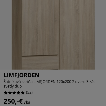
držba nábytku
%
onkajšie osvetlenie
lachty
osteľové rámy
svetlenie
%
emping
atníkové skrine
áľandy s úložným priestorom
omácnosť
ábytok do spálne
ošty
etská izba
etské matrace
ranie
etské postele
LIMFJORDEN
Šatníková skriňa LIMFJORDEN 120x200 2 dvere 3 zás
svetlý dub
(
52
)
250,-€
/ks