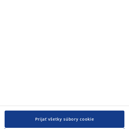
Kategórie
Kategórie
Zákaznícky servis
Zákaznícky servis
JYSK
JYSK
CENTRÁLA
Sledovať JYSK
Prijať všetky súbory cookie