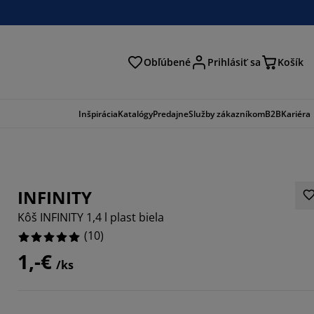
Obľúbené
Prihlásiť sa
Košík
ať
Inšpirácia
Katalógy
Predajne
Služby zákazníkom
B2B
Kariéra
INFINITY
Kôš INFINITY 1,4 l plast biela
(
10
)
1,-€
/ks