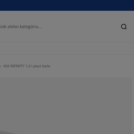
Hľad
Kôš INFINITY 1,4 l plast biela
100%
0%