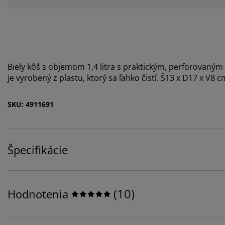
Biely kôš s objemom 1,4 litra s praktickým, perforovaným
je vyrobený z plastu, ktorý sa ľahko čistí. Š13 x D17 x V8 c
SKU: 4911691
Špecifikácie
(
10
)
Hodnotenia