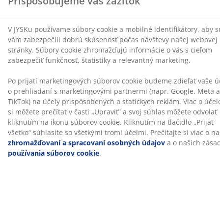
sústrediť. Môžete si ho jednoducho nastaviť alebo
úplne zložiť podľa toho, čo vám vyhovuje.
Bedrový vankúš
Táto stolička k počítaču je dodávaná s odnímateľným
bedrovým vankúšom pre extra oporu spodnej časti
chrbta. Lepšia bedrová opora môže pomôcť zlepšiť
držanie tela a zmierniť záťaž chrbta. Môžete si ho
jednoducho nastaviť alebo ho úplne odstrániť podľa
toho, čo vám najviac vyhovuje.
1D nastaviteľné opierky rúk
Výšku opierok je možné nastaviť. Môžete ich posúvať
hore alebo dole podľa svojej výšky a spôsobu, akým
chcete sedieť.
Nastaviteľné operadlo
Nastaviteľné operadlo uľahčuje nájdenie uhla, ktorý
vám najviac vyhovuje. Skloňte operadlo, keď si chcete
oddýchnuť, a posuňte ho dozadu, keď je čas sústrediť
sa, či už hráte hry alebo pracujete. Operadlo si môžete
zaistiť v preferovanom uhle.