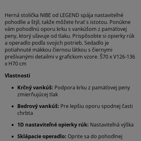
Herná stolička NIBE od LEGEND spája nastaviteľné
pohodlie a štýl, takže môžete hrať s istotou. Ponúkne
vám pohodlnú oporu krku s vankúšom z pamäťovej
peny, ktorý uľavuje od tlaku. Prispôsobte si opierky rúk
a operadlo podľa svojich potrieb. Sedadlo je
potiahnuté mäkkou čiernou látkou s čiernymi
prešívanými detailmi v grafickom vzore. Š70 x V126-136
x H70 cm
Vlastnosti
Krčný vankúš:
Podpora krku z pamäťovej peny
zmierňujúcej tlak
Bedrový vankúš:
Pre lepšiu oporu spodnej časti
chrbta
1D nastaviteľné opierky rúk:
Nastaviteľná výška
Sklápacie operadlo:
Oprite sa do pohodlnej