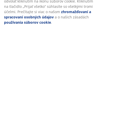
V JYSKu používame súbory cookie a mobilné identifikátory, aby 
vám zabezpečili dobrú skúsenosť počas návštevy našej webovej
stránky. Súbory cookie zhromažďujú informácie o vás s cieľom
zabezpečiť funkčnosť, štatistiky a relevantný marketing.
Po prijatí marketingových súborov cookie budeme zdieľať vaše
údaje o prehliadaní s marketingovými partnermi (napr. Google,
Meta a TikTok) na účely prispôsobených a statických reklám. Via
účeloch si môžete prečítať v časti „Upraviť“ a svoj súhlas môžete
odvolať kliknutím na ikonu súborov cookie. Kliknutím na tlačidlo
„Prijať všetko“ súhlasíte so všetkými tromi účelmi. Prečítajte si vi
o našom
zhromažďovaní a spracovaní osobných údajov
a o
našich zásadách
používania súborov cookie
.