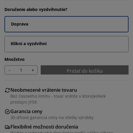
Doručenie alebo vyzdvihnutie?
Doprava
Klikni a vyzdvihni
Množstvo
-
+
Pridať do košíka
Neobmezené vrátenie tovaru
Bez časového limitu - tovar vrátite v ktorejkoľvek
predajni JYSK
Garancia ceny
30-dňová garancia ceny na všetky výrobky
Flexibilné možnosti doručenia
Rýchle a jednoduché doručenie podľa vášho výberu