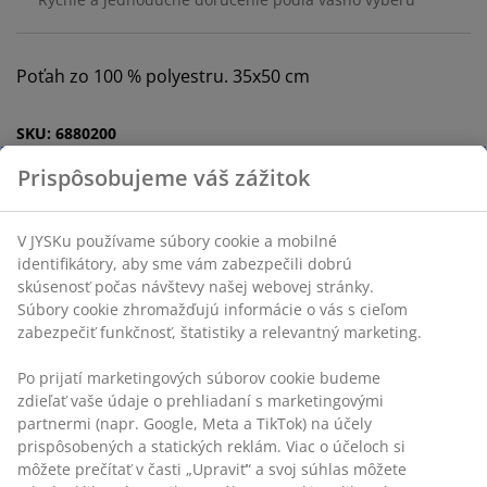
Poťah zo 100 % polyestru. 35x50 cm
SKU: 6880200
Špecifikácie
Hodnotenia
(
13
)
Doprava
Prispôsobujeme váš zážitok